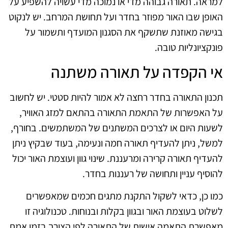
למראה. תאורה גבוהה מדי או נמוכה מדי עשויה להשפיע על
האופן שבו האור מפוזר בחדר ועל תחושת המרחב. יש לנקוט
בגישה מאוזנת שתשקף את הסגנון המועדף ותשמור על
פונקציונליות טובה.
אי הקפדה על תאורה משתנה
תכנון התאורה בחדר רחצה לא אמור להיות סטטי. יש לחשוב
על האפשרות של התאמת התאורה בהתאם למזג האוויר,
לשעות היום או לצרכים המשתנים של המשתמשים. בחורף,
למשל, ניתן להעדיף תאורה חמה ונעימה, בעוד שבקיץ ניתן
להעדיף תאורה קרירה ומרעננת. שינוי גוון ועוצמת האור יכול
להוסיף עניין ותחושה של רעננות בחדר.
כמו כן, כדאי לשקול התקנת מתגים חכמים שמאפשרים
לשלוט בעוצמת האור ובגוון בקלות ובנוחות. טכנולוגיה זו
מאפשרת התאמה אישית של התאורה לפי הצורך בזמן אמת