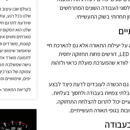
לסוגי העבודה השונים המתרחשים
בעולם שבו עיצוב ו
שלנו בכל רגע, עו
ון תחרותי בשוק התעשייתי.
שיודעת לתרגם חלו
יים
שלנו הוא המקום ש
מארחים וחווים אינ
קטנות, משרדים וק
 על יעילות התאורה אלא גם להארכת חיי
שיאפשר שימוש יעי
המכשירים. גופים תעשייתיים, במיוחד אלו המיוצרים בטכנולוגיית LED, דורשים פחות תחזוקה יחסית
לתמונה משרד אדר
לוודא שהמערכת פועלת כראוי ולזהות
גישה שמשלבת תכנון
עמוקה של הצרכים 
יפים, שימושיים ומ
מו גם הכשרה לעובדים לדעת כיצד לבצע
לקריאת המאמר »
לתי צפויות בעבודה ולחסוך בעלויות.
עיים יכול לתרום להצלחת התחזוקה.
ות בגופי תאורה תעשייתיים.
בעבודה