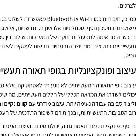
לצרכים.
כמו כן, חיבוריות כמו Wi-Fi או oth
משאבים ובחיסכון נוסף. טכנולוגיות אלו אינן רק חדשניות, אלא 
בהכשרה מתאימה לתפעול ותחזוקה של המערכות. שילוב בין טכנו
תעשייתיים בתקציב נמוך יוצר הזדמנויות חדשות לעסקים לשד
הכיס.
עיצוב ופונקציונליות בגופי תאורה תעשיי
עיצוב גופי התאורה התעשייתיים לא נוגע רק לאסתטיקה, אלא גם 
יכולים לשדרג את המראה הכללי של חללים תעשייתיים, מה שיכ
וליצור סביבה עבודה נעימה יותר. עיצוב מודרני עם קווים נקיים
רוב הסביבות התעשייתיות, ובכך תורם לשיפור התדמית של העס
בנוסף, פונקציות כמו התאמת גובה, יכולת סיבוב, ועיצוב המפזר א
יותר בשימוש. גופים המציעים אפשרות לתכנות מראש של תרחיש