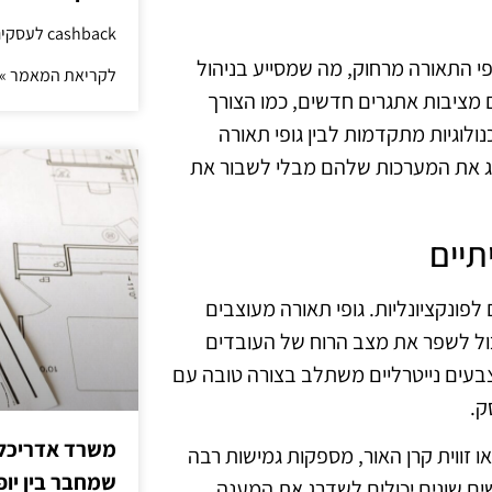
cashback לעסקים: איך החזר קטן יוצר יתרון גדול
Blueto מאפשרות לשלוט בגופי התאורה מרחוק, מה שמסייע בניהול
לקריאת המאמר »
גם מציבות אתגרים חדשים, כמו הצורך
לוגיות מתקדמות לבין גופי תאורה
רג את המערכות שלהם מבלי לשבור את
תיים
לפונקציונליות. גופי תאורה מעוצבים
ול לשפר את מצב הרוח של העובדים
 וצבעים נייטרליים משתלב בצורה טובה עם
ק.
משרד אדריכלות
ו זווית קרן האור, מספקות גמישות רבה
שמחבר בין יופי
ים שונים יכולים לשדרג את המענה