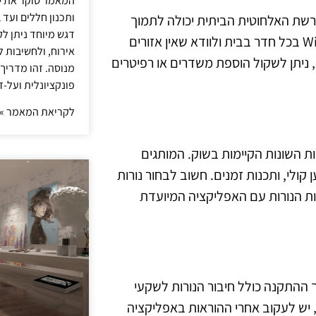
המאמר סוקר את ש
ותכנון חללים ועד 
רשת האלחוטית הביתית יכולה לתמוך
דגש מיוחד ניתן לק
בכמה שיותר נורות חכמות בו זמנית. כדאי לבדוק את כיסוי ה-Wi-Fi בכל חדר בבית ולוודא שאין אזורים
אירוח, ולחשיבות ל
 ניתן לשקול הוספת משדרים או רפיטרים
מנוסה. זהו מדריך
פונקציונלית ועל-ז
לקריאת המאמר »
ת האפשרויות השונות הקיימות בשוק. המותגים
 קולי, ותכנות זמנים. חשוב לבחור נורות
מות הנורות עם האפליקציה המיועדת
 ההתקנה כולל חיבור הנורות לשקעי
יש לעקוב אחרי ההוראות באפליקציה