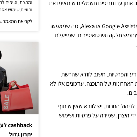
ומתכת, וטיפים לתכ
ב אותן עם תריסים חשמליים שיתאימו את
וחוויית שימוש אסת
לקריאת המאמר »
כמו כן, ניתן להפעיל את הנורות באמצעות עוזרים קוליים כמו Google Assistant או Alexa, מה שמאפשר
משתמש חלקה ואינטואיטיבית, שמייעלת
ש על אבטחת המידע והפרטיות. חשוב לוודא שהרשת
האחרונות של התוכנה. עדכונים אלו לא
ים.
יהול הנורות. יש לוודא שאין שיתוף
די היצרן. שמירה על פרטיות ושימוש
hback
יתרון גדול