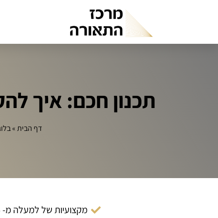
תכנון חכם: איך להקים נורות Wi-Fi 
דף הבית
»
בלוג
מקצועיות של למעלה מ- 14 שנה