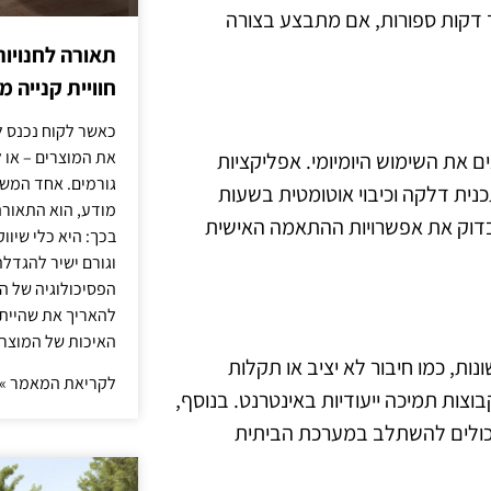
 זה יכול להימשך דקות ספורות, אם מתבצע בצורה
תאורה לחנויות
חוויית קנייה 
כאשר לקוח נכנס ל
את המוצרים – או 
 את השימוש היומיומי. אפליקציות
גורמים. אחד המשפ
כנית דלקה וכיבוי אוטומטית בשעות
מודע, הוא התאורה.
לבדוק את אפשרויות ההתאמה האישית
בכך: היא כלי שיוו
וגורם ישיר להגדל
הפסיכולוגיה של הצ
להאריך את שהיית
האיכות של המוצרי
ורר בעיות שונות, כמו חיבור לא יציב או תקלות
לקריאת המאמר »
וצות תמיכה ייעודיות באינטרנט. בנוסף,
יכולים להשתלב במערכת הביתית