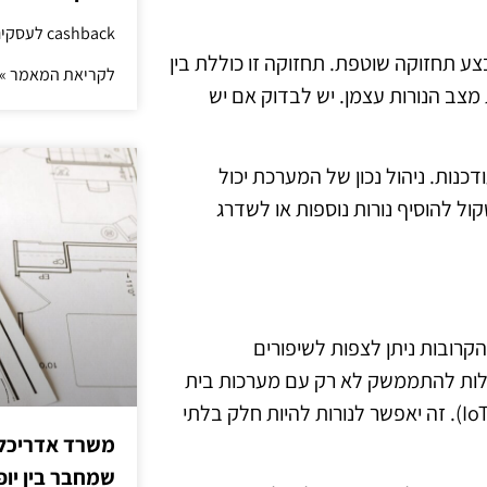
cashback לעסקים: איך החזר קטן יוצר יתרון גדול
ע תחזוקה שוטפת. תחזוקה זו כוללת בין
לקריאת המאמר »
 מצב הנורות עצמן. יש לבדוק אם יש
כנות. ניהול נכון של המערכת יכול
קול להוסיף נורות נוספות או לשדרג
הירות, ובשנים הקרובות ניתן לצפות לשיפורים
כולות להתממשק לא רק עם מערכות בית
חכם, אלא גם עם טכנולוגיות חדשות כמו אינטרנט של הדברים (IoT). זה יאפשר לנורות להיות חלק בלתי
משרד אדריכלות
שמחבר בין יופי