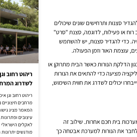
ות חכמות Wi-Fi היא האפשרות להגדיר סצנות ותרחישים שונים שיכולים
 רוח או פעילות, לדוגמה, סצנת "סרט"
ה. כדי להגדיר סצנות, יש להשתמש
ם, עוצמת האור וזמן הפעולה.
כגון הדלקת הנורות כאשר הבית מתרוקן או
יקציה מציעה כדי להתאים את הנורות
ריהוט רחוב וגן
בחרו יכולים לשדרג את חווית השימוש,
לשדרוג המרחב
ריהוט רחוב וגן איכ
מרחבים חיצוניים נע
המאמר מציג גישות
עיצובים ופתרונות
ותן עם מערכות בית חכם אחרות. שילוב זה
לאקלים הישראלי ול
 לחבר את הנורות למערכת אבטחה כך
מודגשים יתרונות ר