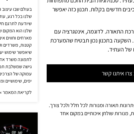
עתיד. טכנולוגיות הבית החכם מתפתחות
כיבים חדשים בקלות. תכנון כזה יאפשר
בעולם שבו עיצוב ו
שלנו בכל רגע, עו
שיודעת לתרגם חלו
שלנו הוא המקום ש
כת התאורה. לדוגמה, אינטגרציה עם
מארחים וחווים אינ
 את חוויית השימוש. השקעה בתכנון נכון תבטיח שהמערכת
קטנות, משרדים וק
 של העתיד.
שיאפשר שימוש יעי
לתמונה משרד אדר
גישה שמשלבת תכנון
רו איתנו קשר
עמוקה של הצרכים 
יפים, שימושיים ומ
לקריאת המאמר »
תרונות תאורה ומנורות לכל חלל ולכל צורך.
ת, מנורות שולחן איכותיים במקום אחד