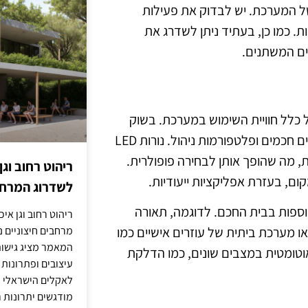
 המערכת. יש לבדוק את פעילות
. כמו כן, בעתיד ניתן לשדרג את
ים המשתנים.
 כלל חוויית השימוש במערכת. בשוק
קיימות מגוון רחב של אפשרויות, ביניהן נורות LED חכמות, מפסקים חכמים ופלטפורמות ניהול. נורות LED
ת, מה שהופך אותן לבחירה פופולרית.
ריהוט רחוב וגן
, בעזרת אפליקציות ייעודיות.
לשדרוג המרחב
ספות בבית החכם. לדוגמה, תאורה
ריהוט רחוב וגן איכ
מרחבים חיצוניים נע
ו מערכת ביתית של עוזרים אישיים כמו
המאמר מציג גישות
שליטה ותגובה אוטומטית במצבים שונים, כמו הדלקת
עיצובים ופתרונות
לאקלים הישראלי ול
מודגשים יתרונות ר