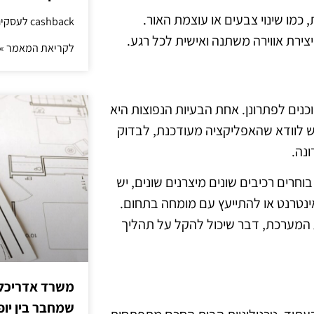
 כמו שינוי צבעים או עוצמת האור.
cashback לעסקים: איך החזר קטן יוצר יתרון גדול
צירת אווירה משתנה ואישית לכל רגע.
לקריאת המאמר »
נים לפתרונן. אחת הבעיות הנפוצות היא
יש לוודא שהאפליקציה מעודכנת, לבדוק
וחרים רכיבים שונים מיצרנים שונים, יש
ינטרנט או להתייעץ עם מומחה בתחום.
 המערכת, דבר שיכול להקל על תהליך
משרד אדריכלות
שמחבר בין יופי