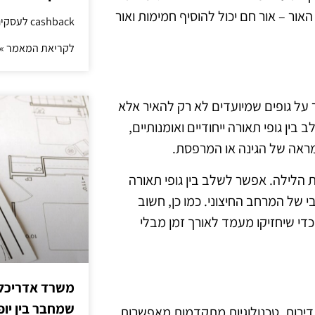
אור – אור חם יכול להוסיף חמימות ואור
cashback לעסקים: איך החזר קטן יוצר יתרון גדול
לקריאת המאמר »
 על גופים שמיועדים לא רק להאיר אלא
ן גופי תאורה ייחודיים ואומנותיים,
מראה של הגינה או המרפסת.
 הלילה. אפשר לשלב בין גופי תאורה
י של המרחב החיצוני. כמו כן, חשוב
כדי שיחזיקו מעמד לאורך זמן מבלי
משרד אדריכלות
שמחבר בין יופי
דירות. טכנולוגיות מתקדמות מאפשרות