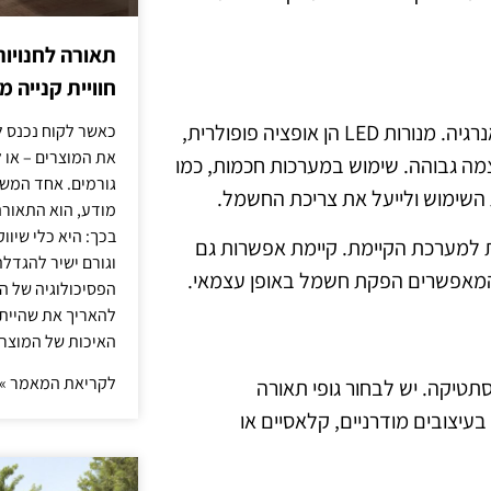
תאורה לחנויות
חוויית קנייה 
כיום, קיימת חשיבות רבה בבחירת טכנולוגיית תאורה חסכונית באנרגיה. מנורות LED הן אופציה פופולרית,
כאשר לקוח נכנס ל
את המוצרים – או 
וצמה גבוהה. שימוש במערכות חכמות, כמו
גורמים. אחד המשפ
ת השימוש ולייעל את צריכת החשמל.
מודע, הוא התאורה.
בכך: היא כלי שיוו
 למערכת הקיימת. קיימת אפשרות גם
וגורם ישיר להגדל
המאפשרים הפקת חשמל באופן עצמאי.
הפסיכולוגיה של הצ
להאריך את שהיית
האיכות של המוצרי
לקריאת המאמר »
תטיקה. יש לבחור גופי תאורה
בעיצובים מודרניים, קלאסיים או