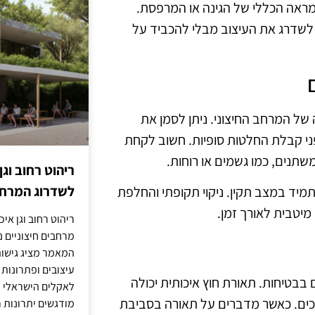
למראה הכללי של הגינה או המרפסת.
 לשדרג את העיצוב מבלי להכביד על
של המרחב החיצוני. ניתן לסמן את
ני קבלת החלטות סופיות. חשוב לקחת
תנים, כמו גשמים או רוחות.
ריהוט רחוב וגן
לשדרוג המרחב
מיד במצב תקין. ניקוי תקופתי והחלפת
יטבית לאורך זמן.
ריהוט רחוב וגן איכ
מרחבים חיצוניים נע
המאמר מציג גישות
עיצובים ופתרונות
 בבטיחות. תאורת חוץ איכותית יכולה
לאקלים הישראלי ול
וכים. כאשר מדברים על תאורה בסביבת
מודגשים יתרונות ר