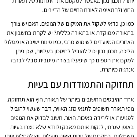
יותר? תכנון נכון מאפשר למקסם את היתרונות של תאורת
החוץ ולהתאימה לאורח החיים של הדיירים.
כמו כן, כדאי לשקול את המיקום של הגופים. האם יש צורך
בתאורה ממוקדת או בתאורה כללית? יש לקחת בחשבון את
האזורים המיועדים לשימוש מרבי, כמו פינות ישיבה או מסלולי
הליכה. תכנון נכון יכול להוביל לחיסכון בעלויות, שכן ניתן
למקם את הגופים כך שיפעלו בצורה מיטבית מבלי לבזבז
אנרגיה מיותרת.
תחזוקה והתמודדות עם בעיות
אחד ההיבטים החשובים ביותר של תאורת חוץ הוא תחזוקה.
גופי תאורה חשופים לתנאי מזג האוויר, דבר שעשוי להוביל
לפגיעות או לירידה באיכות האור. חשוב לבדוק את הגופים
באופן שגרתי, לנקות אותם מאבק ולוודא שלא נוצרו בעיות
חשמליות. במקרים של נורות שאינן פועלות, יש להחליף אותן