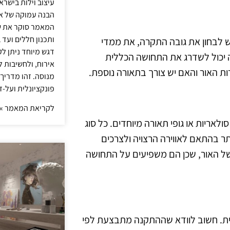
עיצוב וילות בישר
הבנה עמוקה של אור
המאמר סוקר את ש
ותכנון חללים ועד 
 לבחון את גובה התקרה, את ממדי
דגש מיוחד ניתן לק
ה יכול לשדרג את התחושה הכללית
אירוח, ולחשיבות ל
ות האור והאם יש צורך בתאורה נוספת.
מנוסה. זהו מדריך
פונקציונלית ועל-ז
לקריאת המאמר »
של תאורה עקיפה לקיר, כגון פסי LED, מנורות סולאריות או גופי תאורה מיוחדים. כל סוג
תר בהתאם לאווירה הרצויה ולצרכים
של האור, שכן הם משפיעים על התחושה
ית. חשוב לוודא שההתקנה מתבצעת לפי