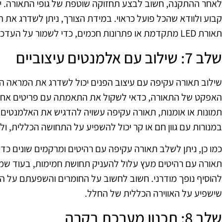
לאחר ההתקנה, חשוב לבצע תחזוקה שוטפת של גופי התאורה. יש
קבוע ולוודא שהכל פועל כראוי. במידת הצורך, ניתן לשדרג את ה
תאורת LED מתקדמת או פתרונות חכמים, כדי לשמור על העדכניות והחדשנות בעיצוב החלל.
שלב 7: שילוב עם אלמנטים עיצוביים
שילוב תאורה עקיפה עם עיצוב הפנים יכול לשדרג את המראה 
האפקט של התאורה, כדאי לשקול את התאמתה עם פריטים אחרים
תמונות או אומנות, תאורה עקיפה עשויה להדגיש את האלמנטים ה
במנורות עם גוון חם או קר יכול להשפיע על התחושה הכללית, ו
כמו כן, ניתן לשלב תאורה עקיפה עם רהיטים ומרקמים שונים כדי ל
תאורה עם רהיטים מעץ עלול להעניק תחושת חמימות, בעוד שמינו
להוסיף נופך מודרני. חשוב לחשוב על החומרים והשפעתם על הא
שישפיע על האווירה הכללית של החלל.
שלב 8: תכנון מערכת בקרה