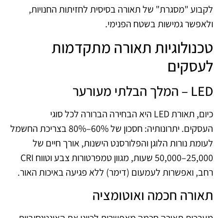
לקבוע "מסגרת" של תאורה בסיסית לחזיתות החנויות,
ולאפשר גמישות בשטח הפנימי.
טכנולוגיות תאורה מתקדמות
לעסקים
LED – המלך הבלתי מעורער
כיום, תאורת LED היא הבחירה הברורה לכל סוגי
העסקים. יתרונותיה: חסכון של 60%–80% בצריכת החשמל
לעומת נורות הלוגן והפלורסנט הישנות, אורך חיים של
25,000–50,000 שעות, מגוון טמפרטורות צבע וטווח CRI
רחב, ואפשרות לעמעום (דימר) ללא פגיעה באיכות האור.
תאורה חכמה ואוטומציה
מערכות תאורה חכמה מאפשרות לכוונן את האינטנסיביות