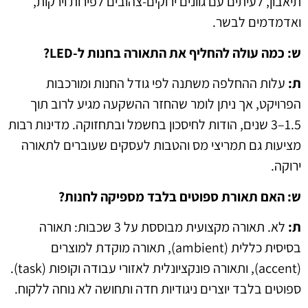
תיאבון, לעיתים עם גוונים ירוקים-צהובים לפירות וירקות,
ואדמדמים לבשר.
ש: כמה עולה להחליף את התאורה בחנות ל-LED?
ת:
עלות ההחלפה משתנה לפי גודל החנות ומורכבות
הפרויקט, אך ניתן לומר שהחזר ההשקעה מגיע לרוב תוך
1.5–3 שנים, הודות לחיסכון בחשמל ובתחזוקה. מדינות רבות
מציעות גם תמריצי מס והטבות לעסקים שעוברים לתאורה
ירוקה.
ש: האם תאורת ספוטים בלבד מספיקה לחנות?
ת:
לא. תאורה מקצועית מבוססת על 3 שכבות: תאורה
בסיסית כללית (ambient), תאורה מוקדת למוצרים
(accent), ותאורה פונקציונלית לאזורי עבודה וקופות (task).
ספוטים בלבד יוצרים ניגודיות חדה ותחושה לא נוחה ללקוח.