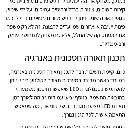
כמו כן, משחקי אור וצל יכולים להדגיש פרטים עיצוביים כמו
קירות חשופים, צינורות ברזל ורהיטים עתיקים. על ידי שימוש
בגופי תאורה שונים ניתן להדגיש אזורים מסוימים בחלל, כמו
פינות ישיבה או אזורים שמיועדים לתצוגה. זה לא רק משפר
את האסתטיקה של החלל, אלא גם מעניק לו תחושת עומק
ורב-ממדיות.
תכנון תאורה חסכונית באנרגיה
כיום, קיימת חשיבות רבה לתכנון תאורה חסכונית באנרגיה,
במיוחד כאשר מדובר במערכות תאורה לקולנוע ביתי. ניתן
להשתמש בטכנולוגיות LED שיאפשרו חיסכון משמעותי
בהוצאות החשמל ובנוסף יציעו עמידות גבוהה לאורך זמן.
תאורת LED מציעה מגוון רחב של גווני אור, מה שמאפשר
התאמה אישית לכל סגנון וצורך.
בנוסף, חשוב להקפיד על שימוש בטכנולוגיות חכמות