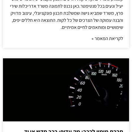
יעיל ונעים בכל סנטימטר.כאן נכנס לתמונה משרד אדריכלות שירי
פרץ, משרד שמביא גישה שמשלבת תכנון פונקציונלי, עיצוב מדויק
והבנה עמוקה של הצרכים של כל לקוח. התוצאה היא חללים יפים,
שימושיים ומותאמים לחיים אמיתיים.
לקריאת המאמר »
חברת מימון לרכב: מה עדיף: רכב חדש או יד