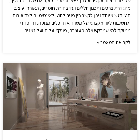
של אורח חיים, אקלים וסגנון אישי. המאמר סוקר את שלבי התהליך,
מהגדרת צרכים ותכנון חללים ועד בחירת חומרים, תאורה ועיצוב
חוץ. דגש מיוחד ניתן לקשר בין פנים לחוץ, לאינטימיות לצד אירוח,
ולחשיבות ליווי מקצועי של משרד אדריכלים מנוסה. זהו מדריך
ממוקד למי שמבקש וילה מעוצבת, פונקציונלית ועל-זמנית.
לקריאת המאמר »