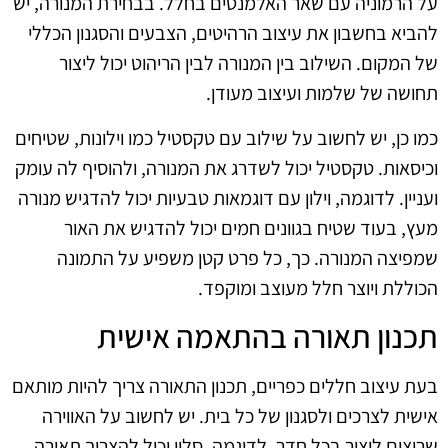
על הרמוניה עם שאר האלמנטים בחלל. בבחירת המנורה, יש
להביא בחשבון את עיצוב הרהיטים, הצבעים והסגנון הכללי
של המקום. השילוב בין המנורה לבין הריהוט יכול ליצור
תחושה של שלמות ועיצוב מעודן.
כמו כן, יש לחשוב על שילוב עם טקסטיל כמו וילונות, שטיחים
וכיסאות. טקסטיל יכול לשדרג את המנורה, ולהוסיף לה עומק
ועניין. לדוגמה, וילון עם דוגמאות טבעיות יכול להדגיש מנורה
מעץ, בעוד שטיח בגוונים חמים יכול להדגיש את האור
שמפיצה המנורה. כך, כל פרט קטן משפיע על התמונה
הכוללת ויוצר חלל מעוצב ומוקפד.
תכנון תאורה בהתאמה אישית
בעת עיצוב חללים כפריים, תכנון התאורה צריך להיות מותאם
אישית לצרכים ולסגנון של כל בית. יש לחשוב על האווירה
שרוצים ליצור בכל חדר. לדוגמה, סלון יכול להצריך תאורה