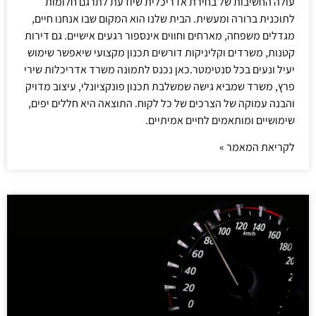
עולה החשיבות של בחירת אדריכלית שיודעת לתרגם חלומות
לתוכנית ברורה ומעשית. הבית שלנו הוא המקום שבו אנחנו חיים,
מגדלים משפחה, מארחים וחווים אינספור רגעים אישיים. גם דירות
קטנות, משרדים וקליניקות דורשים תכנון מקצועי שיאפשר שימוש
יעיל ונעים בכל סנטימטר.כאן נכנס לתמונה משרד אדריכלות שירי
פרץ, משרד שמביא גישה שמשלבת תכנון פונקציונלי, עיצוב מדויק
והבנה עמוקה של הצרכים של כל לקוח. התוצאה היא חללים יפים,
שימושיים ומותאמים לחיים אמיתיים.
לקריאת המאמר »