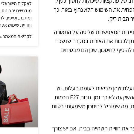
ן רחב של פונקציות שיכולות לחסוך כסף.
לאקלים הישראלי ול
הפחית את השימוש הלא נחוץ באור. כך
מודגשים יתרונות ר
ומתכת, וטיפים לתכ
 הבית ריק.
וחוויית שימוש אסת
 ניידות המאפשרות שליטה על התאורה
לקריאת המאמר »
ניתן לכבות את האורות במקרה שנשכח
ם להוסיף לחיסכון, שכן הם מבטיחים
ך את התועלת שהן מביאות לעומת העלות. יש
לבדוק את חיי השימוש של הנורות, ולראות אם הן מצדיקות את ההשקעה לאורך זמן. נורות E27 חכמות
ת, מה שמוביל לחיסכון משמעותי בטווח
 את חוויית השהייה בבית. אם יש צורך