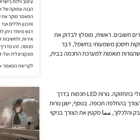
עיצוב וילות בישר
הבנה עמוקה של אור
המאמר סוקר את ש
ותכנון חללים ועד 
דגש מיוחד ניתן לק
מספר פרמטרים חשובים. ראשית, מומלץ לבדוק את
אירוח, ולחשיבות ל
 הנורה. נורות עם דירוג אנרגיה גבוה (A+) מספקות חיסכון משמעותי בחשמל, דבר
מנוסה. זהו מדריך
א שהנורות תואמות למערכת החכמה בבית,
פונקציונלית ועל-ז
לקריאת המאמר »
אחד היתרונות הבולטים של נורות E27 חכמות הוא הצורך המינימלי בתחזוקה. נורות LED חכמות בדרך
צורך בהחלפה תכופה. בנוסף, ישנן נורות
והלכלוך, مما מקטין את הצורך בניקוי