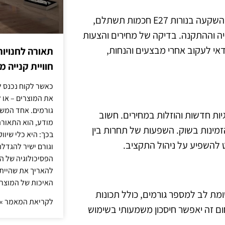
ניהול תקציב חכם כולל תכנון לטווח הארוך. על מנת להבטיח שההשקעה בנורות E27 חכמות תשתלם,
יה וההתקנה. בדיקה של מחירים והצעות
אי לעקוב אחרי מבצעים והנחות,
תאורה לחנויות
חוויית קנייה 
כאשר לקוח נכנס ל
את המוצרים – או 
גורמים. אחד המשפ
טכנולוגיות חדשות והוזלות במחירים. חשוב
מודע, הוא התאורה.
זמינות בשוק. השפעות של תחרות בין
בכך: היא כלי שיוו
ט להשפיע על ניהול התקציב.
וגורם ישיר להגדל
הפסיכולוגיה של הצ
להאריך את שהיית
האיכות של המוצרי
רש תשומת לב למספר גורמים, כולל תכונות
לקריאת המאמר »
ם זה יאפשר חיסכון משמעותי בשימוש