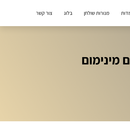
דות
מנורות שולחן
בלוג
צור קשר
 נורות E27 חכמות עם מינימום