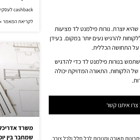
cashback לעסקים: איך החזר קטן יוצר יתרון גדול
לקריאת המאמר »
שהיא יוצרת. נורות פילמנט לד מציעות
לקוחות להרגיש נעים יותר במקום. בעידן
 על התחושה הכללית.
להשתמש בנורות פילמנט לד כדי להדגיש
 של הלקוחות. התאורה המדויקת יכולה
ות.
רו איתנו קשר
משרד אדריכלות
שמחבר בין יופי
תרונות תאורה ומנורות לכל חלל ולכל צורך.