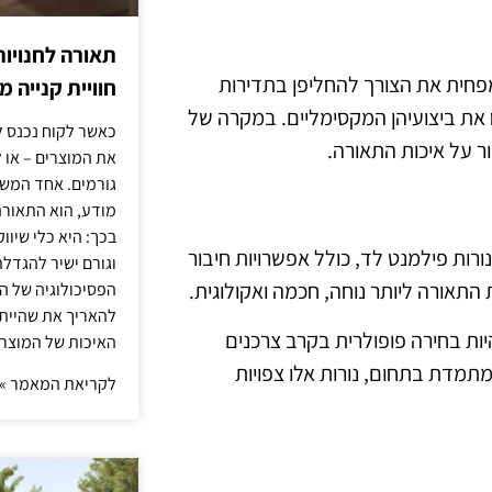
תאורה לחנויות
 מפחית את הצורך להחליפן בתדירות
חוויית קנייה 
ח את ביצועיהן המקסימליים. במקרה של
כאשר לקוח נכנס ל
ר על איכות התאורה.
את המוצרים – או 
גורמים. אחד המשפ
מודע, הוא התאורה.
בכך: היא כלי שיוו
ורות פילמנט לד, כולל אפשרויות חיבור
וגורם ישיר להגדל
 התאורה ליותר נוחה, חכמה ואקולוגית.
הפסיכולוגיה של הצ
להאריך את שהיית
יות בחירה פופולרית בקרב צרכנים
האיכות של המוצרי
מדת בתחום, נורות אלו צפויות
לקריאת המאמר »