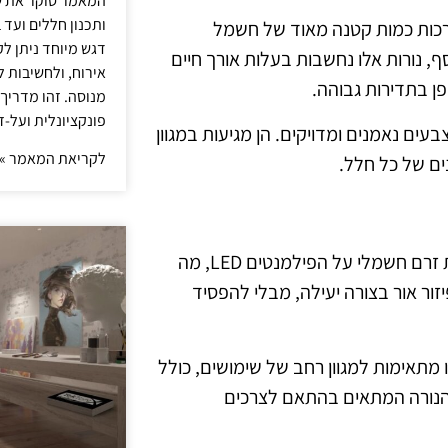
המאמר סוקר את ש
ותכנון חללים ועד 
צורכות כמות קטנה מאוד של חשמל
דגש מיוחד ניתן לק
, נורות אלו נחשבות בעלות אורך חיים
אירוח, ולחשיבות ל
מנוסה. זהו מדריך
פונקציונלית ועל-ז
בעים נאמנים ומדויקים. הן מגיעות במגוון
לקריאת המאמר »
ם של כל חלל.
כיצד נורות פילמנט לד פועלות? נורות אלו פועלות על ידי הפעלת זרם חשמלי על הפילמנטים LED, מה
ר אור בצורה יעילה, מבלי להפסיד
 מתאימות למגוון רחב של שימושים, כולל
ג הנורה המתאים בהתאם לצרכים