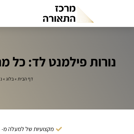
נורות פילמנט לד: כל מ
דף הבית
»
בלוג
»
נו
מקצועיות של למעלה מ- 14 שנה