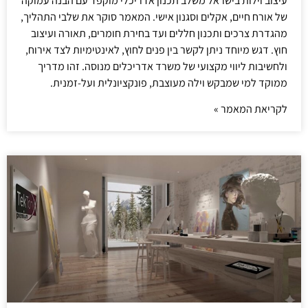
עיצוב וילות בישראל משלב תכנון אדריכלי מוקפד עם הבנה עמוקה
של אורח חיים, אקלים וסגנון אישי. המאמר סוקר את שלבי התהליך,
מהגדרת צרכים ותכנון חללים ועד בחירת חומרים, תאורה ועיצוב
חוץ. דגש מיוחד ניתן לקשר בין פנים לחוץ, לאינטימיות לצד אירוח,
ולחשיבות ליווי מקצועי של משרד אדריכלים מנוסה. זהו מדריך
ממוקד למי שמבקש וילה מעוצבת, פונקציונלית ועל-זמנית.
לקריאת המאמר »