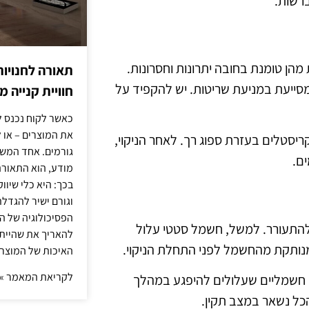
ברשות.
הן טומנת בחובה יתרונות וחסרונות.
תאורה לחנויות
מסייעת במניעת שריטות. יש להקפיד על
חוויית קנייה 
כאשר לקוח נכנס ל
את המוצרים – או 
ריסטלים בעזרת ספוג רך. לאחר הניקוי,
גורמים. אחד המשפ
ים.
מודע, הוא התאורה.
בכך: היא כלי שיוו
וגורם ישיר להגדל
הפסיכולוגיה של הצ
 להתעורר. למשל, חשמל סטטי עלול
להאריך את שהיית
 מנותקת מהחשמל לפני התחלת הניקוי.
האיכות של המוצרי
לקריאת המאמר »
ים חשמליים שעלולים להיפגע במהלך
הכל נשאר במצב תקין.