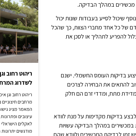
ל מכשירים במהלך הבדיקה.
וסף שיכול לסייע בעבודות שונות יכול
ם של כל אחד מחברי הצוות, כך שהכל
לול להפריע לתהליך או לסכן את
ריהוט רחוב וגן
וע בדיקות העומס החשמלי. ישנם
לשדרוג המרחב
שוב להתאים את הבחירה לצרכים
 מדידת מתח, ומדדי זרם הם חלק
ריהוט רחוב וגן איכ
מרחבים חיצוניים נע
המאמר מציג גישות
לבצע בדיקות מקדימות על מנת לוודא
עיצובים ופתרונות
לאקלים הישראלי ול
ת במכשירים במהלך הבדיקה עשויות
מודגשים יתרונות ר
דיש זמן לבדיקת המכשירים ולוודא שהם