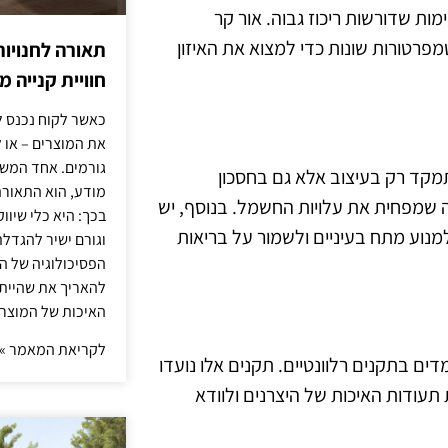
משימות שדורשות ריכוז גבוה. אור קר
סות בטמפרטורות שונות כדי למצוא את האיזון
תאורה לחנויות
חוויית קנייה 
כאשר לקוח נכנס ל
את המוצרים – או 
גורמים. אחד המשפ
מקד רק בעיצוב אלא גם בחסכון
מודע, הוא התאורה.
יעילות גבוהה, מה שמפחית את עלויות החשמל. בנוסף, יש
בכך: היא כלי שיוו
מנוע מתח בעיניים ולשמור על בריאות
וגורם ישיר להגדל
הפסיכולוגיה של הצ
להאריך את שהיית
האיכות של המוצרי
לקריאת המאמר »
ים בתקנים רלוונטיים. תקנים אלו נועדו
תעודות האיכות של היצרנים ולוודא