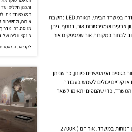
המאמר סוקר את ש
ותכנון חללים ועד 
דגש מיוחד ניתן לק
ישנם מספר סוגים של מקורות אור שיכולים להתאים לתאורת עבודה במשרד הביתי. תאורת LED נחשבת
אירוח, ולחשיבות ל
ן צבעים וטמפרטורות אור. בנוסף, ניתן
מנוסה. זהו מדריך
וב לבחור במקורות אור שמספקים אור
פונקציונלית ועל-ז
לקריאת המאמר »
 בגופים המאפשרים כיוונון, כך שניתן
ם או קיריים יכולים לשמש בעבודה
 המשרד, כדי שהגופים יתאימו לשאר
צבע וטמפרטורת האור משחקים תפקיד מרכזי באווירה ובתחושת הנוחות במשרד. אור חם (2700K-