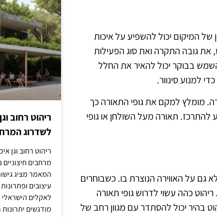
ן של המיקום יכול להשפיע על איכות
, את גובה התקרה ואת סוג הפעילות
שמש בבוקר יכול להאיר את החלל
י למנוע סינוור.
רה. מומלץ למקם את גופי התאורה כך
 להתרכז. תאורה מעל השולחן או גופי
ריהוט רחוב וגן
לשדרוג המרחב
ריהוט רחוב וגן איכ
מרחבים חיצוניים נע
המאמר מציג גישות
גם על האווירה הנוצרת בו. כשבוחרים
עיצובים ופתרונות
ריהוט כהה עשוי לדרוש גופי תאורה
לאקלים הישראלי ול
וט בהיר יכול להסתדר עם מגוון רחב של
מודגשים יתרונות ר