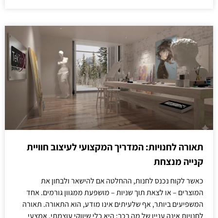
תאורה לחנויות: המדריך המקצועי לעיצוב חוויית
קנייה מנצחת
כאשר לקוח נכנס לחנות, ההחלטה אם להישאר ולבחון את
המוצרים – או לצאת תוך שניות – מושפעת ממגוון גורמים. אחד
המשפיעים ביותר, אף שלעיתים אינו מודע, הוא התאורה. תאורה
לחנויות אינה עניין של מה בכך: היא כלי שיווקי עוצמתי, אמצעי