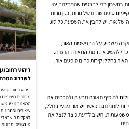
ת בחשבון כדי להבטיח שהמדידות יהיו
ים סוגים שונים של נורות, כגון נורות
ה כמות שונה של אור. יש להבין את השפעת כל סוג
תקרה משפיע על התפשטות האור,
ם כדי להשיג את רמת התאורה הרצויה.
אור בחלל; קירות כהים סופגים אור,
ריהוט רחוב וגן
לשדרוג המרחב
ריהוט רחוב וגן איכ
מרחבים חיצוניים נע
ולים להוסיף תאורה טבעית ולהפחית את
המאמר מציג גישות
ות לומנים גם כאשר יש אור טבעי בחלל,
עיצובים ופתרונות
 משמעותית. חשוב לדעת כיצד לנצל את
לאקלים הישראלי ול
תית.
מודגשים יתרונות ר