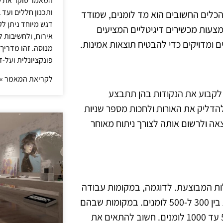
המאמר סוקר את ש
ותכנון חללים ועד 
הכלים החשובים הוא מד לומנים, שמודד
דגש מיוחד ניתן לק
צעות מכשירים דיגיטליים המציעים
אירוח, ולחשיבות ל
 ומדויקים כדי להבטיח תוצאות אמינות.
מנוסה. זהו מדריך
פונקציונלית ועל-ז
לקריאת המאמר »
לקבוע את הנקודות בהן תתבצע
להדליק את האורות ולחכות מספר שניות
ה ולרשום אותה לצורך ניתוח מאוחר
ת המבוצעת. לדוגמה, במקומות עבודה
שבהם מתבצע עבודה עם מחשבים, הרמות המומלצות נמצאות בין 300 ל-500 לומנים. במקומות שבהם
מתבצע עבודת כתיבה או קריאה, ניתן להמליץ על רמות של 500 עד 1000 לומנים. חשוב להתאים את