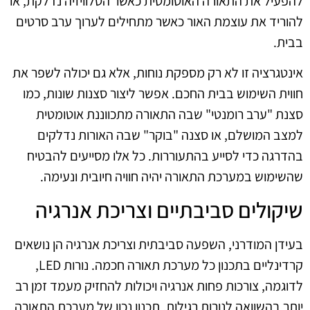
להפעיל את התאורה האוטומטית כאשר הטלוויזיה נדלקת, או
להוריד את עוצמת האור כאשר מתחילים לערוך ערב סרטים
בבית.
אינטגרציה זו לא רק מספקת נוחות, אלא גם יכולה לשפר את
חווית השימוש בבית החכם. אפשר ליצור סצנות שונות, כמו
סצנת "ערב רומנטי" שבה התאורה מתכווננת אוטומטית
למצב המושלם, או סצנה "בוקר" שבה האורות נדלקים
בהדרגה כדי לסייע בהתעוררות. כל אלו מסייעים להבטיח
שהשימוש במערכת התאורה יהיה חוויה חיובית ונעימה.
שיקולים סביבתיים וצריכת אנרגיה
בעידן המודרני, השפעה סביבתית וצריכת אנרגיה הן נושאים
קרדינליים בתכנון כל מערכת תאורה חכמה. נורות LED,
לדוגמה, צורכות פחות אנרגיה ויכולות להחזיק מעמד זמן רב
יותר בהשוואה לנורות רגילות. תכנון נכון של מערכת התאורה