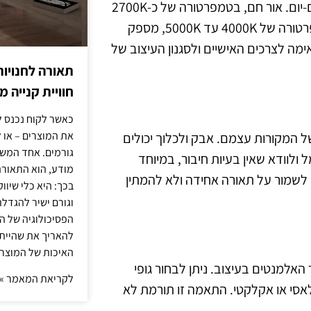
צבע האור משפיע על האווירה בחדר הרחצה וגם על פעולות היום-יום. אור חם, בטמפרטורה של כ-2700K
עד 3000K, יוצר תחושת נוחות ונעים, בעוד שאור קר יותר, בטמפרטורה של 4000K עד 5000K, מספק
ה לצרכים האישיים ולסגנון העיצוב של
תאורה לחנויות
חוויית קנייה 
כאשר לקוח נכנס ל
את המוצרים – או 
ל המקורות עצמם. אבק ולכלוך יכולים
גורמים. אחד המשפ
לוודא שאין בעיות חיבור, במיוחד
מודע, הוא התאורה.
 לשמור על תאורה אחידה ולא להמתין
בכך: היא כלי שיוו
וגורם ישיר להגדל
הפסיכולוגיה של הצ
להאריך את שהיית
האיכות של המוצרי
למנטים בעיצוב. ניתן לבחור גופי
לקריאת המאמר »
לאסי או אקלקטי. התאמה זו תורמת לא