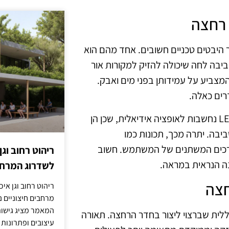
 רחצה
היבטים טכניים חשובים. אחד מהם הוא
ביבה לחה שיכולה להזיק למקורות אור
לכן, יש לבחור במנורות בעלות דירוג IP גבוה, המצביע על עמידותן בפני מים ואבק.
בנוסף, יש לשקול את סוגי המנורות המיועדות לשימוש. מנורות LED נחשבות לאופציה אידיאלית, שכן הן
יבה. יתרה מכך, תכונות כמו
ו לצרכים המשתנים של המשתמש. חשוב
ריהוט רחוב וגן
נה הנראית במראה.
לשדרוג המרחב
חצה
ריהוט רחוב וגן איכ
מרחבים חיצוניים נע
המאמר מציג גישות
כללית שברצוי ליצור בחדר הרחצה. תאורה
עיצובים ופתרונות