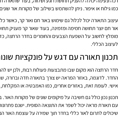
רכה ונעימה יכולה להעניק תחושת רוגע ושלווה, בעוד שתאורה 
כמו גילוח או איפור. ניתן להשתמש בשילוב של מקורות אור שונים 
עיצוב התאורה יכול לכלול גם שימוש באור חם ואור קר, כאשר כ
אור חם יוצר תחושה חמימה ומזמינה, בעוד שאור קר מעניק תחושת 
מומלץ לחשוב על השפעת הצבעים והחומרים בחדר הרחצה, כד
לעיצוב הכללי.
תכנון תאורה עם דגש על פונקציות שונו
חדר הרחצה הוא מקום שבו מתבצעות פעולות רבות, ולכן יש לה
החדר. לדוגמה, באזור המראה יש צורך בתאורה חדה וברורה, שתסיי
אישי. לעומת זאת, באזורים אחרים, כמו האמבטיה או המקלחת, 
תכנון נכון כולל גם חשיבה על מיקומים שונים של מקורות האור. 
עם תאורת מראה יכול לשפר את התוצאה הסופית. ישנם פתרונות כ
שיכולים לתרום לאור כללי בחדר תוך שמירה על עוצמת האור ה