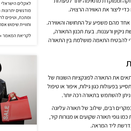
חזקה וממוקדת מתאימה יותר לפעולות
לאקלים הישראלי ול
כדי ליצור את האווירה הרצויה.
מודגשים יתרונות ר
ומתכת, וטיפים לתכ
ל אחד מהם משפיע על התחושה והאווירה.
וחוויית שימוש אסת
ניקיון ורעננות. בעת תכנון התאורה,
לקריאת המאמר »
י להבטיח התאמה מושלמת בין התאורה
ת
תאים את התאורה לפונקציות השונות של
ע בפעולות כגון גילוח, איפור או טיפול
ניתן להשתמש בתאורה רכה יותר.
במקרים רבים, שילוב של תאורה עליונה
מו גופי תאורה שקועים או מנורות קיר,
נדרשת ליד המראה.