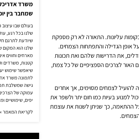
משרד אדריכלות
שמחבר בין יופי
בעולם שבו עיצוב ו
שלנו בכל רגע, עו
קומות עליונות. התאורה לא רק מספקת
שיודעת לתרגם חלו
ל אופן הגדילה והתפתחות הצמחים.
שלנו הוא המקום ש
דלים, את הדרישות שלהם ואת תכונות
מארחים וחווים אינ
קטנות, משרדים וק
פקטרום האור לצרכים הספציפיים של כל צמח,
שיאפשר שימוש יעי
לתמונה משרד אדר
גישה שמשלבת תכנון
 להועיל לצמחים מסוימים, אך אחרים
עמוקה של הצרכים 
כול למנוע בעיות כמו חום יתר ולשפר את
יפים, שימושיים ומ
על ההתאמה, כך שניתן לשנות את עוצמת
לקריאת המאמר »
הצמחים.