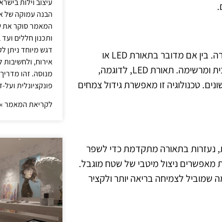
עיצוב וילות בישר
.
הבנה עמוקה של אור
המאמר סוקר את ש
ותכנון חללים ועד 
דגש מיוחד ניתן לק
בשנים האחרונות חלה התקדמות משמעותית בטכנולוגיות התאורה. בין אם מדובר בתאורת LED או
אירוח, ולחשיבות ל
בתאורה ממושכת, השפעתן על צמחים בקומות עליונות היא חיובית ומרשימה. תאורת LED, לדוגמה,
מנוסה. זהו מדריך
ם. טכנולוגיה זו מאפשרת גידול צמחים
פונקציונלית ועל-ז
לקריאת המאמר »
יות, נעזרות בתאורה מתקדמת כדי לשפר
מאפשרים ניצול מיטבי של שטח מוגבל.
מוביל לצמיחה בריאה יותר ולקציר