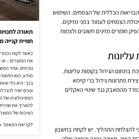
בריאות הכללית של הצמחים. השימוש
ולת הצמחים לעמוד בפני מזיקים.
פיק חומרים מזינים חשובים ולצמוח
תאורה לחנויות
חוויית קנייה 
עליונות
כאשר לקוח נכנס ל
את המוצרים – או 
גורמים. אחד המשפ
 בתחום הגידול בקומות עליונות.
מודע, הוא התאורה.
ירת פתרונות גידול ברי קיימא
בכך: היא כלי שיוו
פרד מהמאבק נגד שינויי האקלים
וגורם ישיר להגדל
הפסיכולוגיה של הצ
להאריך את שהיית
האיכות של המוצרי
לקריאת המאמר »
וני להצלחת התהליך. יש לקחת בחשבון
ות האור. תאורה נכונה והפצה שלה