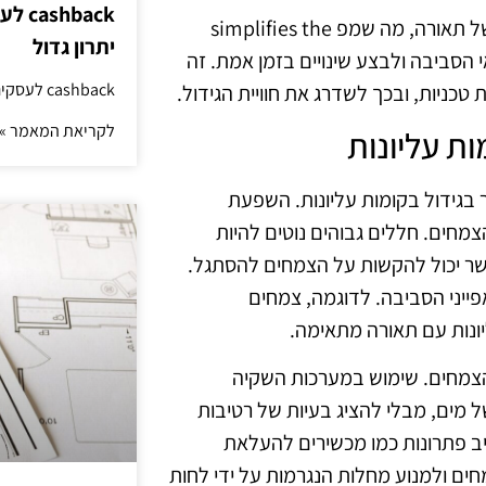
hback
הטכנולוגיות המתקדמות כיום מציעות פתרונות לניהול אוטומטי של תאורה, מה שמפ simplifies the
יתרון גדול
וגיות IoT, ניתן לנטר את תנאי הסביבה ולבצע שינויים בזמן אמת. זה
cashback לעסקים: איך החזר קטן יוצר יתרון גדול
כניות, ובכך לשדרג את חוויית הגידול.
לקריאת המאמר »
ת עליונות
 בגידול בקומות עליונות. השפעת
צמחים. חללים גבוהים נוטים להיות
אשר יכול להקשות על הצמחים להסתגל.
ייני הסביבה. לדוגמה, צמחים
ונות עם תאורה מתאימה.
הצמחים. שימוש במערכות השקיה
 מים, מבלי להציג בעיות של רטיבות
יב פתרונות כמו מכשירים להעלאת
חים ולמנוע מחלות הנגרמות על ידי לחות