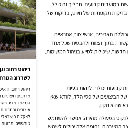
ות במועדים קבועים. תהליך זה כולל
 בדיקות תקופתיות של חיווט, בדיקות של
וללת תאריכים, אנשי צוות אחראיים
קשורת בתוך הצוות ולהבטיח שכל אחד
חדשות שיכולות לסייע בניהול המשימות,
ריהוט רחוב וגן
לשדרוג המרחב
ת קבועות יכולות לזהות בעיות
ריהוט רחוב וגן איכ
מרחבים חיצוניים נע
של הביצועים של פסי הלד, לוודא שאין
המאמר מציג גישות
דא שהוא תקין.
עיצובים ופתרונות
לאקלים הישראלי ול
 ולנקוט בפעולה מהירה. אפשר להשתמש
מודגשים יתרונות ר
מצב המערכות. נתונים אלה יכולים לשמש