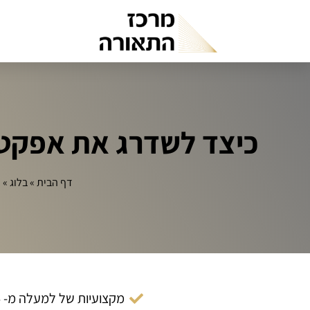
כיצד לשדרג את אפקט 
דף הבית
»
בלוג
»
כ
מקצועיות של למעלה מ- 14 שנה