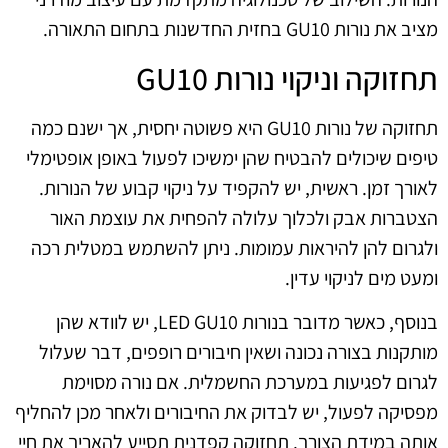
מציב את נורות GU10 בחזית החדשנות בתחום התאורה.
תחזוקה וניקוי נורות GU10
תחזוקה של נורות GU10 היא פשוטה יחסית, אך ישנם כמה
טיפים שיכולים להבטיח שהן ימשיכו לפעול באופן אופטימלי
לאורך זמן. ראשית, יש להקפיד על ניקוי קבוע של הנורות.
הצטברות אבק ולכלוך עלולה להפחית את עוצמת האור
ולגרום להן להיראות עמומות. ניתן להשתמש במטלית רכה
ומעט מים לניקוי עדין.
בנוסף, כאשר מדובר בנורות LED GU10, יש לוודא שהן
מותקנות בצורה נכונה ושאין חיבורים רופפים, דבר שעלול
לגרום לפגיעות במערכת החשמלית. אם נורה מסוימת
מפסיקה לפעול, יש לבדוק את החיבורים ולאחר מכן להחליף
אותה במידת הצורך. תחזוקה קפדנית תסייע להאריך את חיי