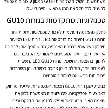
משתמשים. השילוב של נורות GU10 במגוון עיצובים מאפשר
להעניק לכל חלל את המגע האישי והייחודי שלו.
טכנולוגיות מתקדמות בנורות GU10
כחלק מהמגמה העולמית לעבור לטכנולוגיות ירוקות יותר,
נורות GU10 זמינות גם בגרסאות LED. נורות LED מציעות
חיסכון משמעותי בצריכת האנרגיה, מה שהופך אותן לבחירה
אידיאלית עבור אלו המעוניינים לשמור על הסביבה וגם
לחסוך בהוצאות החשמל. נורות LED GU10 נחשבות
לעמידות יותר, תוחלת חייהן ארוכה במיוחד, והן משחררות
פחות חום בהשוואה לנורות מסורתיות.
בנוסף, ישנן נורות GU10 חכמות המאפשרות שליטה מרחוק
באמצעות אפליקציות. טכנולוגיה זו מאפשרת לכוון את
עוצמת האור, צבע האור ואפילו לתזמן את הדלקת וכיבוי
הנורות. השילוב של טכנולוגיה מתקדמת עם עיצוב מודרני