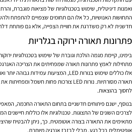
ואמנות דיגיטלית, שימוש בטכנולוגיות של מציאות מוגברת, ו
התחושות האנושיות, כל אלו הם תחומים שצפויים להתפתח ולהשפ
חדשנית לא רק משדרגת את חוויית הצפייה, אלא גם פותחת דל
פתרונות תאורה ירוקה בגלריות
בימינו, קיימת מגמה הולכת וגוברת של שימוש בטכנולוגיות ירוקו
מתחילות לאמץ פתרונות תאורה שמפחיתים את הצריכה האנרגטי
אלו כוללים שימוש בנורות LED, המציעות עמידות 
תאורה מסורתיות. נורות LED צורכות פחות חשמ
לחסוך בהוצאות.
בנוסף, ישנם פיתוחים חדשניים בתחום התאורה החכמה, המאפ
לצרכים השונים של התצוגות. טכנולוגיות אלו כוללות חיישנים המג
מתאימים את התאורה בצורה אוטומטית. כך, ניתן להבטיח שהיצי
אופטימלית בכל רגע, מבלי לבזבז אנרגיה מיותרת.