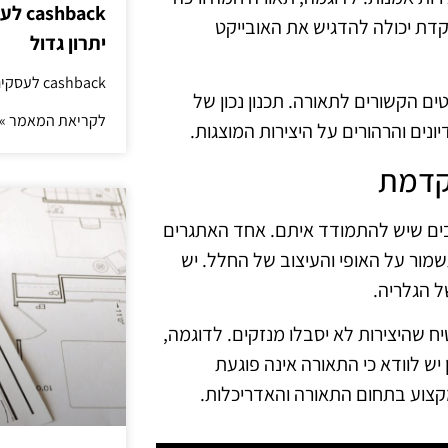
hback
וקדת יכולה להדגיש את האובייקט
יתרון גדול
cashback לעסקים: איך החזר קטן יוצר יתרון גדול
טים הקשורים לתאורה. תכנון נכון של
לקריאת המאמר »
נים והרהורים על היצירות המוצגות.
קדמת
בים שיש להתמודד איתם. אחד האתגרים
ור על האופי והעיצוב של החלל. יש
 הגלריה.
ח שהיצירות לא יסבלו מנזקים. לדוגמה,
כן יש לוודא כי התאורה אינה פוגעת
מקצוע בתחום התאורה והאדריכלות.