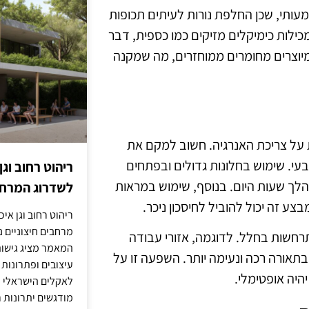
יתרון משמעותי, שכן החלפת נורות לעיתים תכופות
כילות כימיקלים מזיקים כמו כספית, דבר
מיוצרים מחומרים ממוחזרים, מה שמקנה
ת על צריכת האנרגיה. חשוב למקם את
י. שימוש בחלונות גדולים ובפתחים
ריהוט רחוב וגן
הלך שעות היום. בנוסף, שימוש במראות
לשדרוג המרחב
 זה יכול להוביל לחיסכון ניכר.
ריהוט רחוב וגן איכ
מרחבים חיצוניים נע
רחשות בחלל. לדוגמה, אזורי עבודה
המאמר מציג גישות
תאורה רכה ונעימה יותר. השפעה זו על
עיצובים ופתרונות
היה אופטימלי.
לאקלים הישראלי ול
מודגשים יתרונות ר