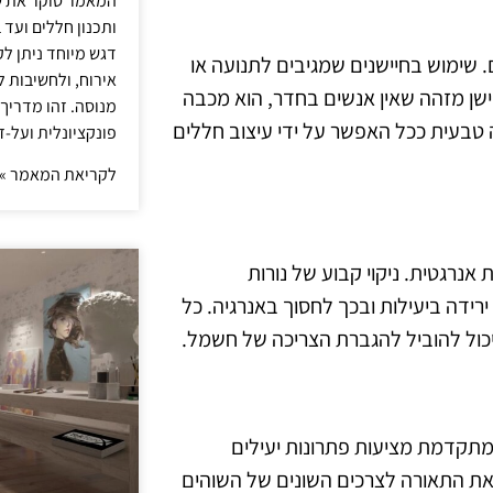
המאמר סוקר את ש
ותכנון חללים ועד 
דגש מיוחד ניתן לק
 שימוש בחיישנים שמגיבים לתנועה או
אירוח, ולחשיבות ל
שן מזהה שאין אנשים בחדר, הוא מכבה
מנוסה. זהו מדריך
 טבעית ככל האפשר על ידי עיצוב חללים
פונקציונלית ועל-ז
לקריאת המאמר »
אנרגטית. ניקוי קבוע של נורות
ירידה ביעילות ובכך לחסוך באנרגיה. כל
יכול להוביל להגברת הצריכה של חשמל.
נולוגיות מתקדמות כמו תאורת חיישנים, דימרים ותאורת LED מתקדמת מציעות פתרונות יעילים
את התאורה לצרכים השונים של השוהים