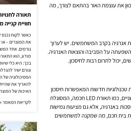
כוון את עוצמת האור בהתאם לצורך, מה
תאורה לחנויות
חוויית קנייה 
כאשר לקוח נכנס ל
את המוצרים – או 
ת אנרגיה בקרב המשתמשים. יש לערוך
גורמים. אחד המשפ
 השפעתה על הסביבה והוצאות האנרגיה.
מודע, הוא התאורה.
ם, יכול לתרום רבות לחיסכון.
בכך: היא כלי שיוו
וגורם ישיר להגדל
הפסיכולוגיה של הצ
להאריך את שהיית
 טכנולוגיות חדשות המאפשרות חיסכון
האיכות של המוצרי
אנרגטי מרשים. יצרני תאורה מציעים מגוון רחב של פתרונות חדשניים, כמו תאורת LED חכמה, המסוגלת
לקריאת המאמר »
סכות באנרגיה, אלא גם מציעות גמישות
ות בית חכם, מה שמקנה למשתמשים