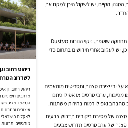
 הסגנון הקיים. יש לשקול היכן למקם את
החדר.
כדי לשמור על הביצועים האופטימליים של נורות RGB, יש לבצע תחזוקה שוטפת. ניקוי הנורות מעDust
כן, יש לעקוב אחרי חידושים בתחום כדי
ריהוט רחוב וגן
לשדרוג המרחב
רכים היעילות לשדרג את חוויית השימוש בנורות RGB היא על ידי יצירת סצנות ותסריטים מותאמים
ריהוט רחוב וגן איכ
ו מסיבות, ערבי סרטים או אפילו סתם
מרחבים חיצוניים נע
המאמר מציג גישות
ב מהבהב ואפילו רמות בהירות משתנות.
עיצובים ופתרונות
, סצנה של מסיבת ריקודים תדרוש צבעים
לאקלים הישראלי ול
מודגשים יתרונות ר
, סצנה של ערב סרטים תדרוש צבעים