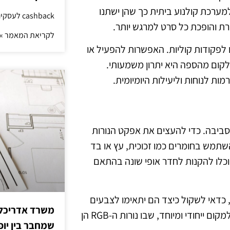
מערכת קולנוע ביתית כך שהן ישתנו
cashback לעסקים: איך החזר קטן יוצר יתרון גדול
ת והופכת כל סרט למרגש יותר.
לקריאת המאמר »
ו לפקודות קוליות. האפשרות להפעיל או
לקום מהספה היא יתרון משמעותי.
ות לנוחות וליעילות היומיומית.
בסביבה. כדי להעצים את אפקט הנורות
השתמש בחומרים כמו זכוכית, עץ או בד
יוכלו להקנות לחדר אופי שונה בהתאם
, כדאי לשקול כיצד הם יתאימו לצבעים
משרד אדריכלות
של הנורות. שימוש נכון באלמנטים עיצוביים יכול להפוך כל חלל למקום ייחודי ומיוחד, שבו נורות ה-RGB הן
שמחבר בין יופי