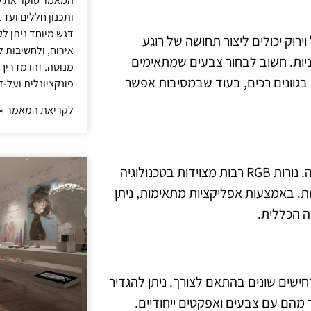
המאמר סוקר את ש
ותכנון חללים ועד 
דגש מיוחד ניתן לק
ירוק יכולים ליצור תחושה של רוגע
אירוח, ולחשיבות ל
וניות. חשוב לבחור צבעים שמתאימים
מנוסה. זהו מדריך
 בגוונים רכים, בעוד שבמסיבות אפשר
פונקציונלית ועל-ז
לקריאת המאמר »
אחת הדרכים לשדרג את האווירה היא לשלב את האור עם מוזיקה. נורות RGB רבות מצוידות בטכנולוגיה
ת. באמצעות אפליקציות מתאימות, ניתן
ה הכללית.
 תרחישים שונים בהתאם לצורך. ניתן להגדיר
 מהם עם צבעים ואפקטים ייחודיים.