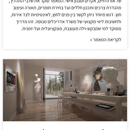
של אורח חיים, אקלים וסגנון אישי. המאמר סוקר את שלבי התהליך,
מהגדרת צרכים ותכנון חללים ועד בחירת חומרים, תאורה ועיצוב
חוץ. דגש מיוחד ניתן לקשר בין פנים לחוץ, לאינטימיות לצד אירוח,
ולחשיבות ליווי מקצועי של משרד אדריכלים מנוסה. זהו מדריך
ממוקד למי שמבקש וילה מעוצבת, פונקציונלית ועל-זמנית.
לקריאת המאמר »