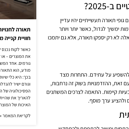
ב‑2025?
פי תאורה תעשייתיים יהיו עדיין
רה מתקדמות ימשיך לגדול, כאשר יותר ויותר
תאורה לחנויות
אלה לא רק יספקו תאורה, אלא גם יתמכו
חוויית קנייה 
כאשר לקוח נכנס ל
את המוצרים – או 
גורמים. אחד המשפ
מודע, הוא התאורה.
ם להשפיע על עתידם. התחרות מצד
בכך: היא כלי שיוו
עם זאת, ההזדמנויות בשוק זה נרחבות,
וגורם ישיר להגדל
הפסיכולוגיה של הצ
בעיות קיימות. התאמה לצרכים המשתנים
להאריך את שהיית
 ולהציע ערך מוסף.
האיכות של המוצרי
ית
לקריאת המאמר »
שהתחום ימשיך להתפתח ולהתחדש.