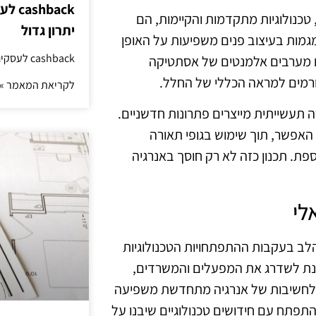
hback
טכנולוגיות מתקדמות והקיימות, הם
יתרון גדול
גמות בעיצוב פנים משפיעות על האופן
cashback לעסקים: איך החזר קטן יוצר יתרון גדול
יים מערבים אלמנטים של אסתטיקה
תורמים למראה הכללי של החלל.
לקריאת המאמר »
תעשייתית מייצרים פתרונות חדשניים.
האפשר, תוך שימוש בגופי תאורה
ת. תכנון כזה לא רק חוסך באנרגיה
לי
הלב בעקבות ההתפתחויות הטכנולוגיות
נת לשדרג את המפעלים והמשרדים,
 ולחשיבות של אנרגיה מתחדשת משפיעה
20, צפוי שהשוק ימשיך להתפתח עם חידושים טכנולוגיים שיבנו על