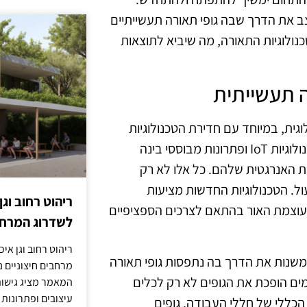
עצב את הדרך שבה גופי תאורה תעשייתיים
תיים בטכנולוגיות התאורה, מה שיביא לתוצאות
 תעשייתית
ית, במיוחד עם חדירת הטכנולוגיות
החכמות והקיימות. גופי תאורה מתקדמים מצוידים בחיישנים, טכנולוגיות IoT ופתרונות מבוססי בינה
 האנרגטית שלהם. כל אלו לא רק
. הטכנולוגיות החדשות מציעות
ריהוט רחוב וגן
עוצמת האור בהתאם לצרכים הספציפיים
לשדרוג המרחב
ריהוט רחוב וגן איכ
משנות את הדרך בה נתפסות גופי תאורה
מרחבים חיצוניים נע
ים הופכת את הגופים לא רק לכלים
המאמר מציג גישות
עיצובים ופתרונות
הכללי של חללי העבודה. גופים