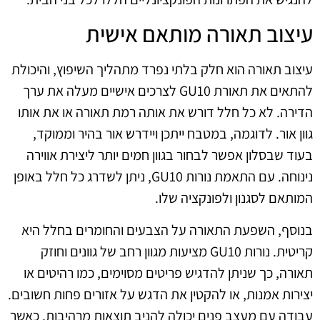
עיצוב תאורה מותאם אישית
עיצוב תאורה הוא חלק בלתי נפרד מתהליך השיפוץ, והיכולת
להתאים את תאורת GU10 לצרכים אישיים מעלה את ערך
הדירה. לא כל חלל דורש את אותה רמת תאורה או את אותו
גוון אור. לדוגמה, במטבח ייתכן ויידרש אור בהיר וממוקד,
בעוד שבסלון אפשר לבחור בגוון חמים יותר ליצירת אווירה
נינוחה. עם התאמת נורות GU10, ניתן לשדרג כל חלל באופן
המותאם לסגנון ולפונקציה שלו.
בנוסף, השפעת התאורה על הצבעים והחומרים בחלל היא
קריטית. נורות GU10 מציעות מגוון רחב של גוונים וחוזק
תאורה, כך שניתן להדגיש פריטים מסוימים, כמו רהיטים או
יצירות אמנות, או להקטין את הדגש על אזורים פחות חשובים.
עבודה עם מעצב פנים יכולה להניב תוצאות מרהיבות, כאשר