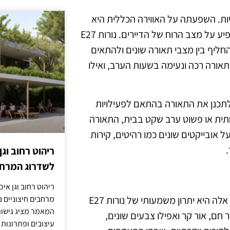
יות. השפעתה על האווירה הכללית היא
עצומה; היא יכולה להדגיש פרטים, ליצור תחושות מסוימות ולהשפיע על מצב הרוח של הדיירים. נורות E27
חליף בין מצבי תאורה שונים ולהתאים
תאורה רכה ונעימה בשעות הערב, ואילו
תכנן את התאורה בהתאם לפעילויות
חתית או פשוט ערב שקט בבית, התאורה
 אובייקטים שונים כמו רהיטים, קירות
.
ריהוט רחוב וגן
לשדרוג המרחב
ריהוט רחוב וגן איכ
מרחבים חיצוניים נע
לכל דייר יש צרכים שונים, והיכולת להתאים את התאורה לצרכים אלה היא יתרון משמעותי של נורות E27
המאמר מציג גישות
 חם, אור קר ואפילו צבעים שונים,
עיצובים ופתרונות