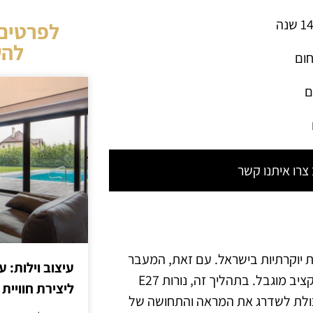
לפרטים 
להש
חום
ם
רו איתנו קשר
 יוקרתיות בישראל. עם זאת, המעבר
עיצוב וילות: ע
לדירה כזו עלול להיתפס כיקר ומורכב, במיוחד כאשר מדובר בתקציב מוגבל. בתהליך זה, נורות E27
ליצירת חוויית 
יכולת לשדרג את המראה והתחושה של