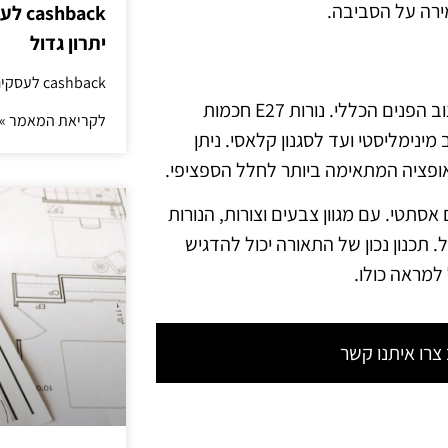
מירה על הסביבה.
hback
יתרון גדול
cashback לעסקים: איך החזר קטן יוצר יתרון גדול
כחלק מהשדרוגים שנעשו בדירה יוקרתית, חשוב להתחשב בעיצוב הפנים הכללי. נורות E27 חכמות
לקריאת המאמר »
ינימליסטי ועד לסגנון קלאסי. ניתן
אופציה המתאימה ביותר לחלל הספציפי.
אסתטי. עם מגוון צבעים וצורות, הנורות
ל. תכנון נכון של התאורה יכול להדגיש
 למראה כולו.
רו איתנו קשר