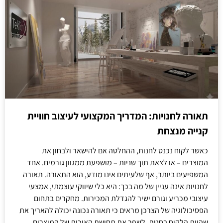
תאורה לחנויות: המדריך המקצועי לעיצוב חוויית
קנייה מנצחת
כאשר לקוח נכנס לחנות, ההחלטה אם להישאר ולבחון את
המוצרים – או לצאת תוך שניות – מושפעת ממגוון גורמים. אחד
המשפיעים ביותר, אף שלעיתים אינו מודע, הוא התאורה. תאורה
לחנויות אינה עניין של מה בכך: היא כלי שיווקי עוצמתי, אמצעי
עיצובי מכריע וגורם ישיר להגדלת המכירות. מחקרים בתחום
הפסיכולוגיה של הצרכן מראים כי תאורה נכונה יכולה להאריך את
שהיית הלקוח בחנות, לשפר את תחושת האיכות של המוצרים