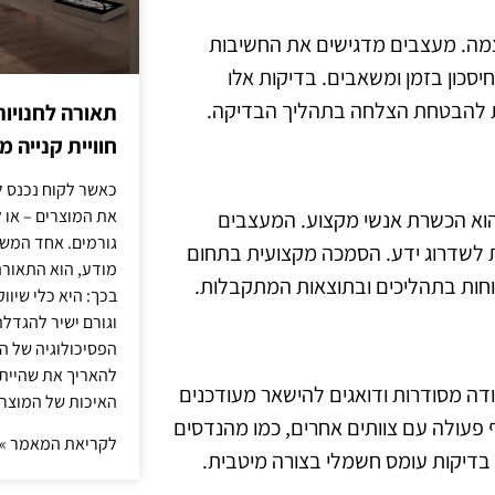
צמה. מעצבים מדגישים את החשיבות
יסכון בזמן ומשאבים. בדיקות אלו
ניות להבטחת הצלחה בתהליך הבדיקה.
תאורה לחנויות
חוויית קנייה 
כאשר לקוח נכנס ל
את המוצרים – או 
וא הכשרת אנשי מקצוע. המעצבים
גורמים. אחד המשפ
לשדרוג ידע. הסמכה מקצועית בתחום
מודע, הוא התאורה.
חות בתהליכים ובתוצאות המתקבלות.
בכך: היא כלי שיוו
וגורם ישיר להגדל
הפסיכולוגיה של הצ
להאריך את שהיית
ה מסודרות ודואגים להישאר מעודכנים
האיכות של המוצרי
ף פעולה עם צוותים אחרים, כמו מהנדסים
לקריאת המאמר »
בדיקות עומס חשמלי בצורה מיטבית.