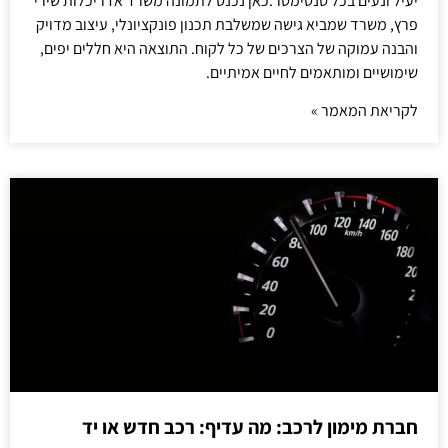
יעיל ונעים בכל סנטימטר.כאן נכנס לתמונה משרד אדריכלות שירי
פרץ, משרד שמביא גישה שמשלבת תכנון פונקציונלי, עיצוב מדויק
והבנה עמוקה של הצרכים של כל לקוח. התוצאה היא חללים יפים,
שימושיים ומותאמים לחיים אמיתיים.
לקריאת המאמר »
חברת מימון לרכב: מה עדיף: רכב חדש או יד