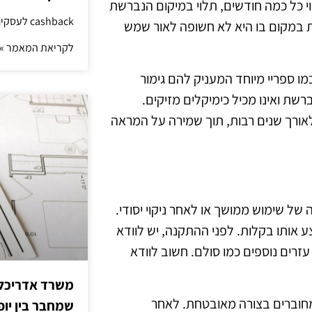
י כל כמה חודשים, תלוי במיקום הנברשת
cashback לעסקים: איך החזר קטן יוצר יתרון גדול
 במקום בו היא לא חשופה לאור שמש
לקריאת המאמר »
ו ספריי מיוחד המעניק להם גימור
שת ואינו מכיל כימיקלים מזיקים.
ורך שנים רבות, תוך שמירה על המראה
 שימוש ממושך או לאחר ניקוי יסודי.
ע אותו בקלות. לפני ההתקנה, יש לוודא
עזרים נוספים כמו סולם. חשוב לוודא
משרד אדריכלות
מחוברים בצורה מאובטחת. לאחר
שמחבר בין יופי