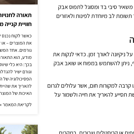
א משאיר סיבי בד ומסוגל לתפוס אבק
תאורה לחנויות
 תשומת לב מיוחדת לפינות ולאזורים
חוויית קנייה 
כאשר לקוח נכנס ל
ה
את המוצרים – או 
גורמים. אחד המשפ
ל ניקיונה לאורך זמן. כדאי לנקות את
מודע, הוא התאורה.
, ניתן להשתמש במפוח או שואב אבק
בכך: היא כלי שיוו
וגורם ישיר להגדל
הפסיכולוגיה של הצ
 קרבה למקורות חום, אשר עלולים לגרום
להאריך את שהיית
האיכות של המוצרי
 תסייע להאריך את חייה ולשמור על
לקריאת המאמר »
פים או קריסטלים שבורים. במקרים