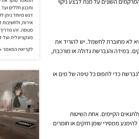
המאמר סוקר את ש
והמרקמים השונים על מנת לבצע ניקוי
ותכנון חללים ועד 
דגש מיוחד ניתן לק
אירוח, ולחשיבות ל
מנוסה. זהו מדריך
פונקציונלית ועל-ז
היא לא מחוברת לחשמל. יש להוריד את
לקריאת המאמר »
זקים. במידה והנברשת גדולה או מורכבת,
ברשת כדי לתפוס כל טיפה של מים או
ולתנאים הקיימים. אחת השיטות
 להימנע ממסירי שומן חזקים או חומרים