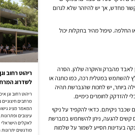
לקשור מחדש, אך יש להיזהר שלא לגרום
ו החלפה. טיפול מהיר בתקלות יכול
 לאבד מהברק והיוקרה שלהן. הסרה
ריהוט רחוב וגן
 להשתמש במטלית רכה, כמו כותנה או
לשדרוג המרחב
עילה ביותר, יש לחכות שהנברשת תהיה
ריהוט רחוב וגן איכ
לי להזדקק לחומרים כימיים.
מרחבים חיצוניים נע
המאמר מציג גישות
שכבר ניקיתם. כדאי להקפיד על ניקוי
עיצובים ופתרונות
ים קשים להגעה, ניתן להשתמש במברשת
לאקלים הישראלי ול
הנקה בעדינות תסייע לשמור על שלמות
מודגשים יתרונות ר