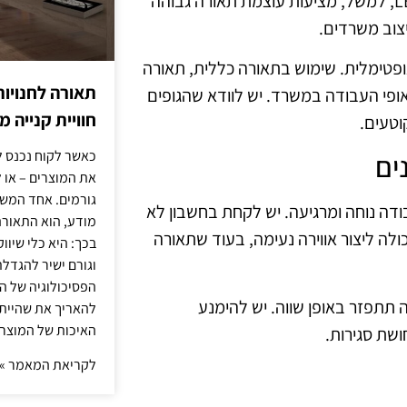
לשקול בבחירה, כגון סוג הנורה, עיצוב הגוף והכוח שלה. נורות LED, למשל, מציעות עוצמת תאורה גבוהה
צוב משרדים.
ופטימלית. שימוש בתאורה כללית, תאורה
תאורה לחנויות
אופי העבודה במשרד. יש לוודא שהגופים
חוויית קנייה 
וטעים.
כאשר לקוח נכנס ל
ים
את המוצרים – או 
גורמים. אחד המשפ
ה נוחה ומרגיעה. יש לקחת בחשבון לא
מודע, הוא התאורה.
לה ליצור אווירה נעימה, בעוד שתאורה
בכך: היא כלי שיוו
וגורם ישיר להגדל
הפסיכולוגיה של הצ
 תתפזר באופן שווה. יש להימנע
להאריך את שהיית
האיכות של המוצרי
ושת סגירות.
לקריאת המאמר »