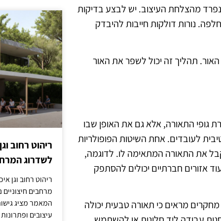
 נפרד מהצלחת העיצוב. יש לבצע בדיקות
החלפה. נורות דולקות חייבות להיבדק
 האור. תהליך זה יכול לשפר את האור
 גופי התאורה, אלא גם את האופן שבו
יבית לעובדים. אחת השיטות הפופולריות
ריהוט רחוב וגן
בל את התאורה המתאימה לו. לדוגמה,
לשדרוג המרחב
ריכוז יכולים לקבל תאורת LED בהירה, בעוד אזורים חברתיים יכולים להסתפק
ריהוט רחוב וגן איכ
מרחבים חיצוניים נע
המאמר מציג גישות
חקרים מראים כי תאורה טבעית יכולה
עיצובים ופתרונות
נות עבודה ליד חלונות או להשתמש