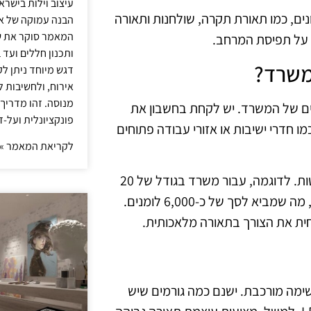
עיצוב וילות בישר
נים, כמו תאורת תקרה, שולחנות ותאורה
הבנה עמוקה של אור
המאמר סוקר את ש
 על תפיסת המרחב.
ותכנון חללים ועד 
משרד?
דגש מיוחד ניתן לק
אירוח, ולחשיבות ל
מנוסה. זהו מדריך
ים של המשרד. יש לקחת בחשבון את
פונקציונלית ועל-ז
ו חדרי ישיבות או אזורי עבודה פתוחים
לקריאת המאמר »
כדי לקבוע את דרישות הלומנים, ניתן להשתמש בנוסחאות פשוטות. לדוגמה, עבור משרד בגודל של 20
מ"ר, מומלץ לשאוף לעוצמת תאורה של כ-300 לומנים לכל מ"ר, מה שמביא לסך של כ-6,000 לומנים.
ית את הצורך בתאורה מלאכותית.
שימה מורכבת. ישנם כמה גורמים שיש