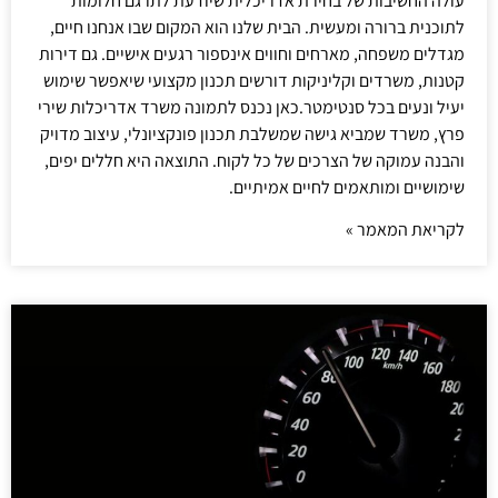
עולה החשיבות של בחירת אדריכלית שיודעת לתרגם חלומות
לתוכנית ברורה ומעשית. הבית שלנו הוא המקום שבו אנחנו חיים,
מגדלים משפחה, מארחים וחווים אינספור רגעים אישיים. גם דירות
קטנות, משרדים וקליניקות דורשים תכנון מקצועי שיאפשר שימוש
יעיל ונעים בכל סנטימטר.כאן נכנס לתמונה משרד אדריכלות שירי
פרץ, משרד שמביא גישה שמשלבת תכנון פונקציונלי, עיצוב מדויק
והבנה עמוקה של הצרכים של כל לקוח. התוצאה היא חללים יפים,
שימושיים ומותאמים לחיים אמיתיים.
לקריאת המאמר »