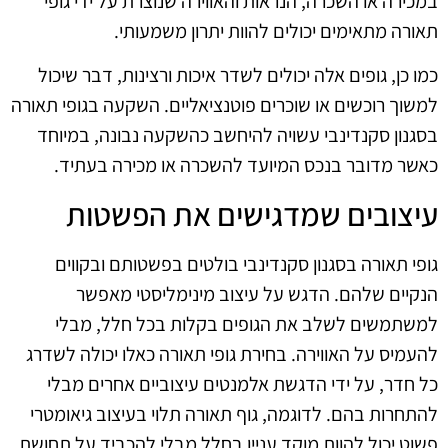
במכירה או השכרה, הנראות והאווירה שנוצרת על ידי גופי
תאורה מתאימים יכולים להוות יתרון משמעותי.
כמו כן, גופים אלה יכולים לשדר איכות ורצינות, דבר שיכול
למשוך רוכשים או שוכרים פוטנציאליים. השקעה בגופי תאורה
בסגנון סקנדינבי עשויה להיחשב כהשקעה נבונה, במיוחד
כאשר מדובר בנכס המיועד להשכרה או מכירה בעתיד.
עיצובים שמדגישים את הפשטות
גופי תאורה בסגנון סקנדינבי בולטים בפשטותם ובקווים
הנקיים שלהם. הדגש על עיצוב מינימליסטי מאפשר
למשתמשים לשלב את הגופים בקלות בכל חלל, מבלי
להעמיס על האווירה. בחירת גופי תאורה כאלו יכולה לשדרג
כל חדר, על ידי הדגשת אלמנטים עיצוביים אחרים מבלי
להתחרות בהם. לדוגמה, גוף תאורה תלוי בעיצוב גיאומטרי
פשוט יכול להוות מוקד עניין בחלל מבלי להכביד על תחושת