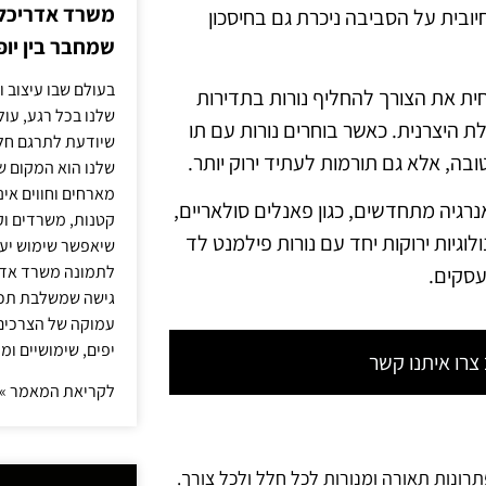
משרד אדריכלות
ובית על הסביבה ניכרת גם בחיסכון
שמחבר בין יופי
בעולם שבו עיצוב ו
ית את הצורך להחליף נורות בתדירות
שלנו בכל רגע, עו
 היצרנית. כאשר בוחרים נורות עם תו
שיודעת לתרגם חלו
בה, אלא גם תורמות לעתיד ירוק יותר.
שלנו הוא המקום ש
מארחים וחווים אינ
גיה מתחדשים, כגון פאנלים סולאריים,
קטנות, משרדים וק
גיות ירוקות יחד עם נורות פילמנט לד
שיאפשר שימוש יעי
לתמונה משרד אדר
עסקים.
גישה שמשלבת תכנון
עמוקה של הצרכים 
יפים, שימושיים ומ
רו איתנו קשר
לקריאת המאמר »
תרונות תאורה ומנורות לכל חלל ולכל צורך.