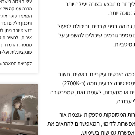
עיצוב וילות בישר
ך זה מתבצע בצורה יעילה יותר
הבנה עמוקה של אור
נמוכה יותר.
המאמר סוקר את ש
ותכנון חללים ועד 
ת גבוהה בפני שברים, והיכולת לפעול
דגש מיוחד ניתן לק
ם מספר גורמים שיכולים להשפיע על
אירוח, ולחשיבות ל
 מיטביות.
מנוסה. זהו מדריך
פונקציונלית ועל-ז
לקריאת המאמר »
מה היבטים עיקריים. ראשית, חשוב
לבחור את הטמפרטורה הצבעית המתאימה לסביבה. לדוגמה, טמפרטורה צבעית חמה (כ-2700K)
ים או מסעדות. לעומת זאת, טמפרטורה
ורות המסופקות מספקות עוצמת אור
אפשרות לדימוי, המאפשרים להתאים את
ומאפשרת גמישות בשימוש.