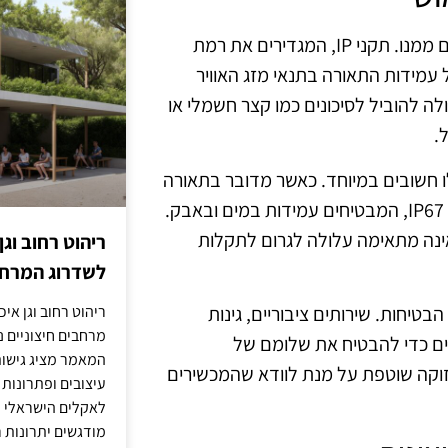
בטיחות השימוש בתאורת חוץ היא נושא מרכזי שלא ניתן להתעלם ממנו. תקני IP, המגדירים את רמת
עמידות התאורה בתנאי מזג האוויר
ה עומדת בתקני IP המתאימים עלולה להוביל לסיכונים כמו קצר חשמלי או
.
ו חשובים במיוחד. כאשר מדובר בתאורה
חיצונית, יש לבחור במוצרי תאורה עם דירוג IP גבוה, כמו IP65 או IP67, המבטיחים עמידות במים ובאבק.
אינה מתאימה עלולה לגרום לתקלות
ריהוט רחוב וגן
לשדרוג המרחב
ריהוט רחוב וגן איכ
טיחות. שירותים ציבוריים, גינות
מרחבים חיצוניים נע
ים כדי להבטיח את שלומם של
המאמר מציג גישות
וקה שוטפת על מנת לוודא שהמכשירים
עיצובים ופתרונות
לאקלים הישראלי ול
מודגשים יתרונות ר