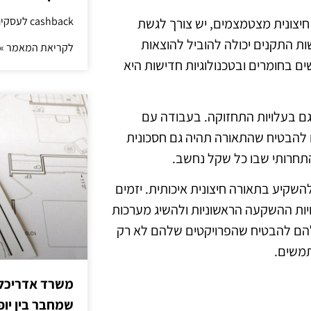
cashback לעסקים: איך החזר קטן יוצר יתרון גדול
חיצונית מצטמצמים, יש צורך לגשת
ות התקנים יכולה להוביל להוצאות
לקריאת המאמר »
ם בחומרים ובטכנולוגיות חדישות היא
א גם בעלויות התחזוקה. בעבודה עם
ם להבטיח שהתאורה תהיה גם חסכונית
התחרותי שבו כל שקל נחשב.
השקיע בתאורה חיצונית איכותית. יזמים
ויות ההשקעה הראשוניות ולהשיג מערכות
תאימים. הדבר מסייע להם להבטיח שהפרויקטים שלהם לא רק
תמשים.
משרד אדריכלות
שמחבר בין יופי