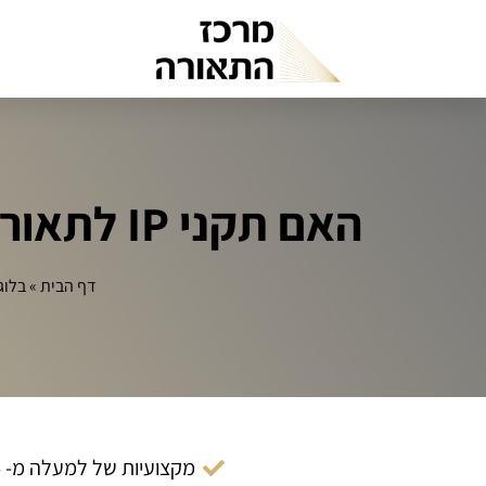
האם תקני IP לתאורת חוץ יעמדו במבחן הזמן ב‑2025?
דף הבית
»
בלוג
מקצועיות של למעלה מ- 14 שנה