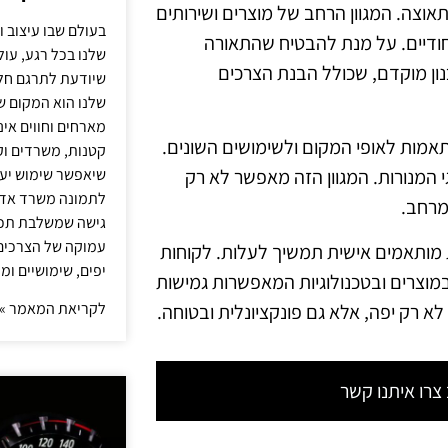
וצה. המגוון הרחב של מוצרים ושירותים
בעולם שבו עיצוב ו
ודיים. על מנת להבטיח שהתאורה
שלנו בכל רגע, עו
נון מוקדם, שכולל הבנת הצרכים
שיודעת לתרגם חלו
שלנו הוא המקום ש
מארחים וחווים אינ
תאמות לאופי המקום ולשימושים השונים.
קטנות, משרדים וק
שיאפשר שימוש יעי
גי המנורות. המגוון הזה מאפשר לא רק
לתמונה משרד אדר
מרחב.
גישה שמשלבת תכנון
עמוקה של הצרכים 
רישה לפתרונות מותאמים אישית תמשיך לעלות. לקוחות
יפים, שימושיים ומ
מוצרים ובטכנולוגיות המאפשרות גמישות
לקריאת המאמר »
א רק יפה, אלא גם פונקציונלית ובטוחה.
רו איתנו קשר