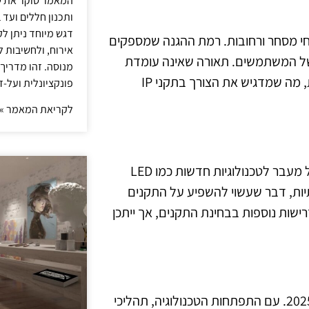
המאמר סוקר את ש
ותכנון חללים ועד 
דגש מיוחד ניתן לק
טחי מסחר ורחובות. רמת ההגנה שמספקים
אירוח, ולחשיבות ל
יחות של המשתמשים. תאורה שאינה עומדת
מנוסה. זהו מדריך
בדרישות התקן עלולה להיכשל בשימוש, לגרום לנזקים ולפגיעות, מה שמדגיש את הצורך בתקני IP
פונקציונלית ועל-ז
לקריאת המאמר »
בשנים הקרובות, צפויים שינויים משמעותיים בשוק התאורה, כולל מעבר לטכנולוגיות חדשות כמו LED
תיות, דבר שעשוי להשפיע על התקנים
ישות נוספות בבחינת התקנים, אך ייתכן
נראה כי תקני IP לתאורת חוץ ימשיכו להיות רלוונטיים גם בשנת 2025. עם התפתחות הטכנולוגיה, תהליכי