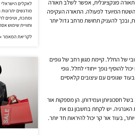
תאורה פונקציונלית, אפשר לשלב תאורה
לאקלים הישראלי ול
מודגשים יתרונות ר
 השטח המיועד לפעולה. התאורה העקיפה
ומתכת, וטיפים לתכ
, ובכך להעניק תחושת מרחב גדול יותר
וחוויית שימוש אסת
לקריאת המאמר »
בי של החלל. קיימת מגוון רחב של גופים
ול להוסיף נופך ייחודי לחלל. גופי
בעוד שגופים עם עיצובים קלאסיים
 נורות LED הן בחירה פופולרית בשל חסכוניותן ועמידותן. הן מספקות אור
האנרגיה. יש לקחת בחשבון גם את
ר, בעוד אור קר יכול להיראות חד יותר.