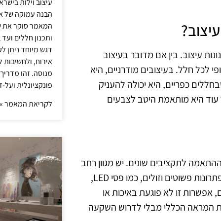
עיצוב וילות בישר
הבנה עמוקה של אור
יצוב?
המאמר סוקר את ש
ותכנון חללים ועד 
דגש מיוחד ניתן לק
ות עיצוב. בין אם מדובר בעיצוב
אירוח, ולחשיבות ל
ופי לכל חלל. בעיצובים מודרניים, היא
מנוסה. זהו מדריך
חללים כפריים, היא יכולה להעניק
פונקציונלית ועל-ז
כל עוד היא מותאמת היטב לצבעים
לקריאת המאמר »
התאמה לתקציבים שונים. יש מגוון רחב
של פתרונות תאורה בשוק, אשר מתאימים לכל כיס. ניתן למצוא פתרונות פשוטים וזולים, כמו פסי LED,
 אפשרות זו לא פוגעת באיכות או
ת המראה הכללי מבלי לדרוש השקעה