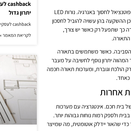
hback
אחת הסיבות המרכזיות להשקעה במערכות תאורה חכמה היא הפוטנציאל לחסוך באנרגיה. נורות LED
יתרון גדול
כן ההשקעה בהן עשויה להוביל לחסכון
cashback לעסקים: איך החזר קטן יוצר יתרון גדול
רה כך שתפעל רק כאשר יש צורך,
לקריאת המאמר »
התאורה.
ל הסביבה. כאשר משתמשים בתאורה
המהווה יתרון נוסף לחשיבה על מעבר
 רק הולכת וגוברת, ומערכות תאורה חכמה
 כאחד.
ת אחרות
 בית חכם. אינטגרציה עם מערכות
בבית ולספק רמות נוחות גבוהות יותר.
 כדי שהאור יידלק אוטומטית, מה שמייצר