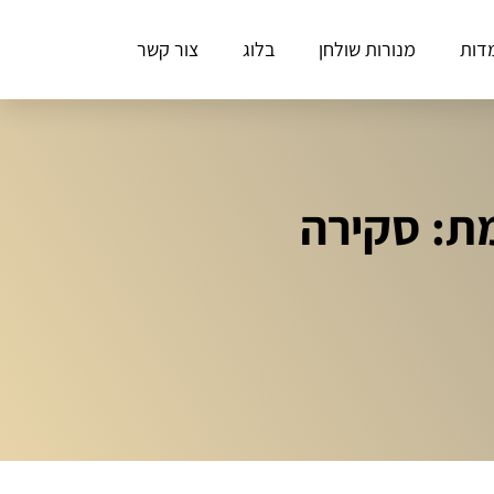
דות
מנורות שולחן
בלוג
צור קשר
ת: סקירה