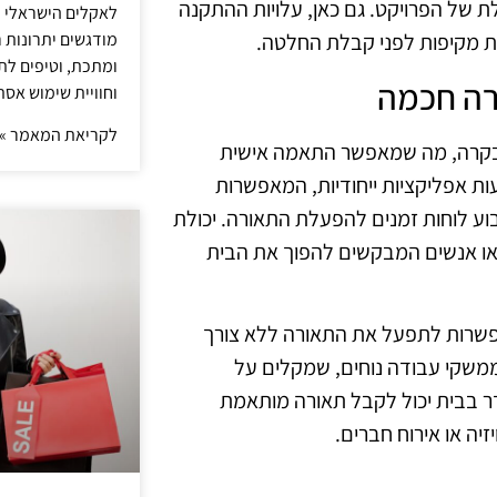
ת של הפרויקט. גם כאן, עלויות ההתקנה
לאקלים הישראלי ול
מודגשים יתרונות ר
קות מקיפות לפני קבלת החלטה.
ומתכת, וטיפים לתכ
רה חכמה
וחוויית שימוש אסת
לקריאת המאמר »
 ובקרה, מה שמאפשר התאמה אישית
ת אפליקציות ייחודיות, המאפשרות
וע לוחות זמנים להפעלת התאורה. יכולת
או אנשים המבקשים להפוך את הבית
אפשרות לתפעל את התאורה ללא צורך
ות כמו Alexa ו-Google Assistant מציעות ממשקי עבודה נוחים, שמקלים על
דר בבית יכול לקבל תאורה מותאמת
יה או אירוח חברים.