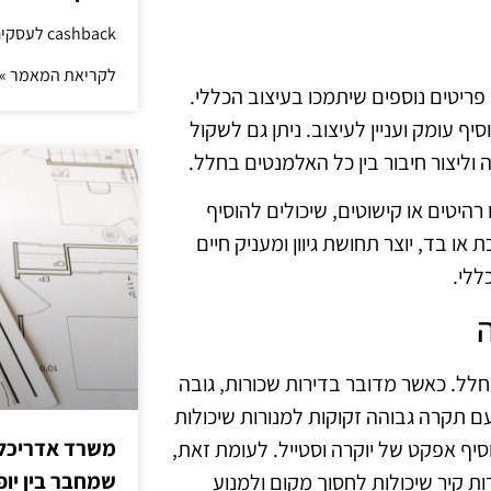
cashback לעסקים: איך החזר קטן יוצר יתרון גדול
לקריאת המאמר »
ריטים נוספים שיתמכו בעיצוב הכללי.
ף עומק ועניין לעיצוב. ניתן גם לשקול
 וליצור חיבור בין כל האלמנטים בחלל.
היטים או קישוטים, שיכולים להוסיף
או בד, יוצר תחושת גיוון ומעניק חיים
ללי.
ל. כאשר מדובר בדירות שכורות, גובה
ם תקרה גבוהה זקוקות למנורות שיכולות
משרד אדריכלות
סיף אפקט של יוקרה וסטייל. לעומת זאת,
שמחבר בין יופי
ת קיר שיכולות לחסוך מקום ולמנוע