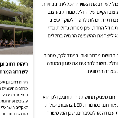
יכול לשדרג את האווירה הכללית. בבחירת
צוב הקיים של החלל. מנורות בעיצוב
עבודת יד, יכולות להפוך למוקד עיצובי
ודל החדר, שכן מנורות גדולות מדי
לא לייצר את ההשפעה הרצויה בחללים
 תחושת מרחב ואור. בניגוד לכך, מנורות
החלל. חשוב להתאים את סגנון המנורה
ריהוט רחוב וגן
 בצורה הרמונית.
לשדרוג המרחב
ריהוט רחוב וגן איכ
מרחבים חיצוניים נע
המאמר מציג גישות
חם מעניק תחושת נוחות ורוגע, ולכן הוא
עיצובים ופתרונות
מתאים במיוחד לחללים כמו סלון או חדר שינה. מנורות שמפיצות אור חם, כמו נורות LED צהובות, יכולות
לאקלים הישראלי ול
ת עבודה או למטבחים, שכן הוא מעורר
מודגשים יתרונות ר