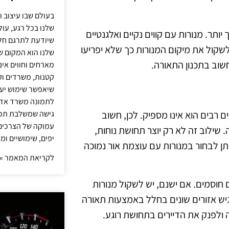
בעולם שבו עיצוב ו
שלנו בכל רגע, עו
תר. מנורות עם קווים נקיים ואלגנטיים
שיודעת לתרגם חלו
לשקול את מיקום המנורות כך שלא יפריעו
שלנו הוא המקום ש
וב בתכנון התאורה.
מארחים וחווים אינ
קטנות, משרדים וק
שיאפשר שימוש יעי
לתמונה משרד אדר
גישה שמשלבת תכנון
 רבים הוא אינו מספיק. לכן, חשוב
עמוקה של הצרכים 
שילוב זה לא רק יוצר תחושת נוחות,
יפים, שימושיים ומ
יתן לבחור במנורות עם עוצמת אור נמוכה
לקריאת המאמר »
ם חוסמים. אם ישנם, יש לשקול מנורות
גיש אזורים שונים בחלל באמצעות תאורה
ה ולפנק את הדיירים בתחושת רוגע.