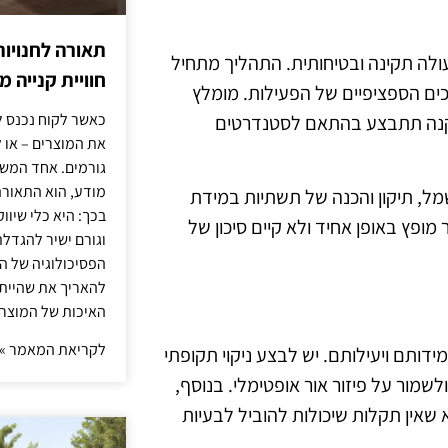
תאורה לחנויות
עולה תקינה ובטיחותית. התהליך מתחיל
חוויית קנייה 
ים הספציפיים של הפעילות. מומלץ
כאשר לקוח נכנס ל
תקנה תתבצע בהתאם לסטנדרטים
את המוצרים – או 
גורמים. אחד המשפ
מודע, הוא התאורה.
ל, תיקון והכנה של תשתיות במידת
בכך: היא כלי שיוו
פץ באופן אחיד ולא קיים סיכון של
וגורם ישיר להגדל
הפסיכולוגיה של הצ
להאריך את שהיית
האיכות של המוצרי
לקריאת המאמר »
דותם ויעילותם. יש לבצע ניקוי תקופתי
מור על פיזור אור אופטימלי. בנוסף,
 שאין תקלות שיכולות להוביל לבעיות