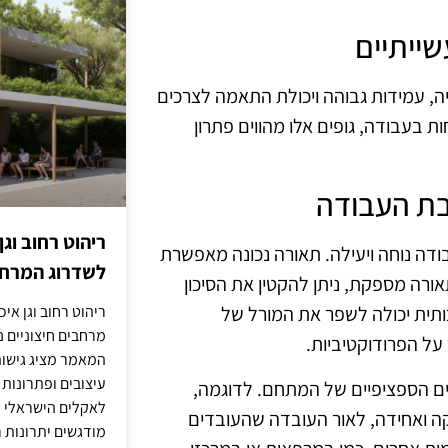
שייתיים
גיה, עמידות גבוהה ויכולת התאמה לצרכים
ת בעבודה, גופים אלו מהווים פתרון
בת העבודה
ריהוט רחוב וגן
ודה נוחה ויעילה. תאורה נכונה מאפשרת
לשדרוג המרחב
רה מספקת, ניתן להקטין את הסיכון
ריהוט רחוב וגן איכ
כותית יכולה לשפר את המורל של
מרחבים חיצוניים נע
 על הפרודוקטיביות.
המאמר מציג גישות
עיצובים ופתרונות
ים הספציפיים של המתחם. לדוגמה,
לאקלים הישראלי ול
ה ואחידה, לאור העובדה שהעובדים
מודגשים יתרונות ר