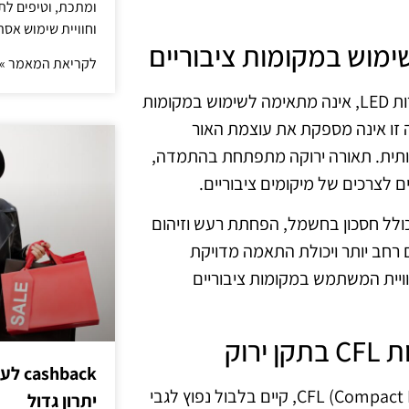
ומתכת, וטיפים לתכ
וחוויית שימוש אסת
לקריאת המאמר »
נראה כי רבים סבורים שתאורה ירוקה, במיוחד כזו המורכבת מנורות LED, אינה מתאימה לשימוש במקומות
ורה זו אינה מספקת את עוצמת האור
הותית. תאורה ירוקה מתפתחת בהתמדה,
 לצרכים של מיקומים ציבוריים.
 כולל חסכון בחשמל, הפחתת רעש וזיהום
 מציעות טווח צבעים רחב יותר ויכולת התאמה מדויקת
ויית המשתמש במקומות ציבוריים
hback
בין אם מדובר בנורות LED ובין אם בנורות CFL (Compact Fluorescent Lamp), קיים בלבול נפוץ לגבי
יתרון גדול