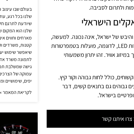
ות ולתרום לסביבה.
בעולם שבו עיצוב ו
שלנו בכל רגע, עו
שיודעת לתרגם חלו
שלנו הוא המקום ש
והיבש של ישראל, אינה נכונה. למעשה,
מארחים וחווים אינ
קטנות, משרדים וק
תאורה ירוקה מציעה יתרונות רבים גם בתנאי אקלים קיצוניים. נורות LED, לדוגמה, פועלות בטמפרטורות
שיאפשר שימוש יעי
במיזוג אוויר. זהו יתרון משמעותי
לתמונה משרד אדר
גישה שמשלבת תכנון
עמוקה של הצרכים 
שוחים, כולל לחות גבוהה וקור קיץ.
יפים, שימושיים ומ
ם גבוהים גם בתנאים קשים, דבר
לקריאת המאמר »
ופרטיים בישראל.
רו איתנו קשר