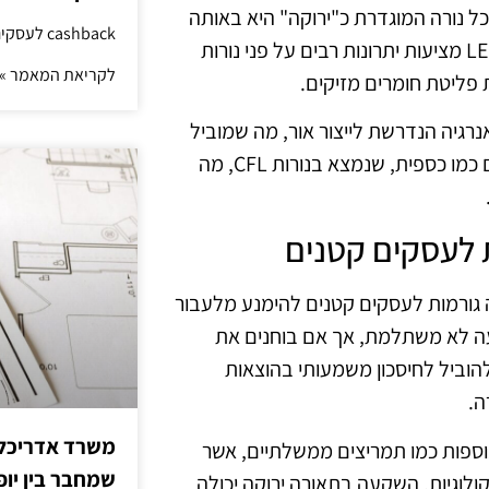
כל נורה המוגדרת כ"ירוקה" היא באותה
cashback לעסקים: איך החזר קטן יוצר יתרון גדול
רמה של יעילות אנרגטית והשפעה סביבתית. אך בפועל, נורות LED מציעות יתרונות רבים על פני נורות
לקריאת המאמר »
האנרגיה הנדרשת לייצור אור, מה שמוביל
לחסכון משמעותי בחשמל. בנוסף, הן אינן מכילות חומרים רעילים כמו כספית, שנמצא בנורות CFL, מה
 גורמות לעסקים קטנים להימנע מלעבור
עה לא משתלמת, אך אם בוחנים את
להוביל לחיסכון משמעותי בהוצאות
ה.
משרד אדריכלות
נוספות כמו תמריצים ממשלתיים, אשר
שמחבר בין יופי
ולוגיות. השקעה בתאורה ירוקה יכולה