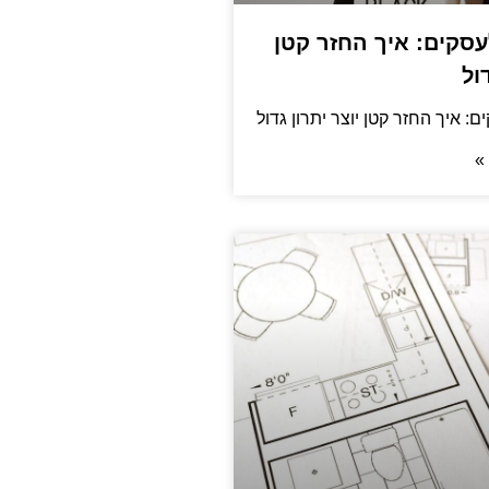
cashb לעסקים: איך החזר קטן
ול
»