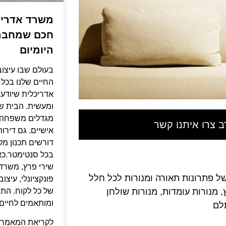
משרד אדריכל
חכם שמחבר בי
היומיום
בעולם שבו עיצוב
החיים שלנו בכל 
אדריכלית שיודע
ומעשית. הבית של
מגדלים משפחה, 
 צרו איתנו קשר
אישיים. גם דירו
דורשים תכנון מק
בכל סנטימטר.כא
שירי פרץ, משרד
של פתרונות תאורה ומנורות לכל חלל
פונקציונלי, עיצ
, מנורות עומדות, מנורות שולחן
של כל לקוח. התו
ומותאמים לחיים 
לם
לקריאת המאמר 