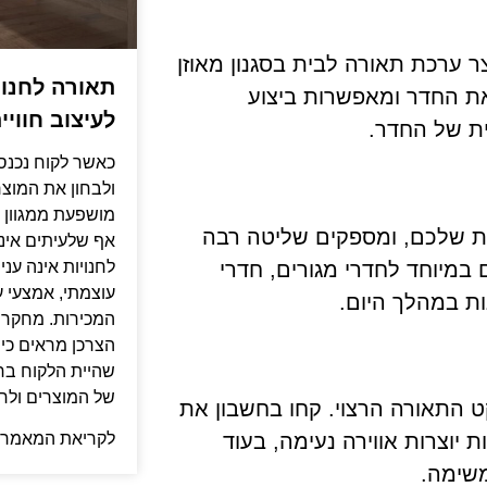
 ערכת תאורה לבית בסגנון מאוזן
תאורה לחנוי
את החדר ומאפשרות ביצוע
לעיצוב חווי
ית של החדר.
כאשר לקוח נכנס
ולבחון את המוצר
מושפעת ממגוון 
ת שלכם, ומספקים שליטה רבה
אף שלעיתים אינו
במיוחד לחדרי מגורים, חדרי
לחנויות אינה עניי
עוצמתי, אמצעי ע
ות במהלך היום.
המכירות. מחקרי
הצרכן מראים כי 
שהיית הלקוח בח
של המוצרים ולחז
ט התאורה הרצוי. קחו בחשבון את
יוצרות אווירה נעימה, בעוד
לקריאת המאמר 
משימה.