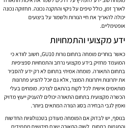
מומחה טוב ידע להמליץ על דרכים לשמר את איכות התאורה
לאורך זמן, כולל טיפים על ניקוי והתקנה נכונה. תחזוקה נכונה
יכולה להאריך את חיי הנורות ולשמור על ביצועים
אופטימליים.
ידע מקצועי והתמחויות
כאשר בוחרים מומחה בתחום נורות GU10, חשוב לוודא כי
המועמד מחזיק בידע מקצועי נרחב והתמחויות ספציפיות
בתחום התאורה. מומחה אמיתי בתחום לא רק ידע להסביר
את יתרונות ויתרונות המוצר, אלא גם יוכל להציע פתרונות
מותאמים אישית לכל לקוח בהתאם לצרכיו. מומחים בעלי
הכשרה מקצועית בתחום התאורה יכולים להעניק ייעוץ מדויק
ואמין לגבי הבחירה בסוג הנורה המתאים ביותר.
בנוסף, יש לבדוק אם המומחה מעודכן בטכנולוגיות החדשות
והמגמות בתחום. לשוק התאורה ישנם חידושים מתמידים,