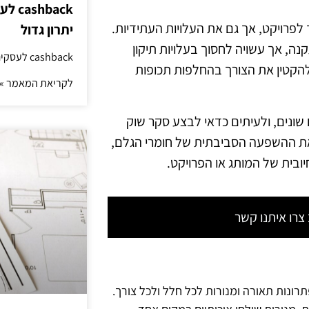
hback
פרויקט, אך גם את העלויות העתידיות.
יתרון גדול
נה, אך עשויה לחסוך בעלויות תיקון
cashback לעסקים: איך החזר קטן יוצר יתרון גדול
 למשל, השקעה בתאורה עם נורות LED יכולה להקטין את הצורך בהחלפות תכופות
לקריאת המאמר »
 שונים, ולעיתים כדאי לבצע סקר שוק
את ההשפעה הסביבתית של חומרי הגלם,
ובית של המותג או הפרויקט.
רו איתנו קשר
תרונות תאורה ומנורות לכל חלל ולכל צורך.