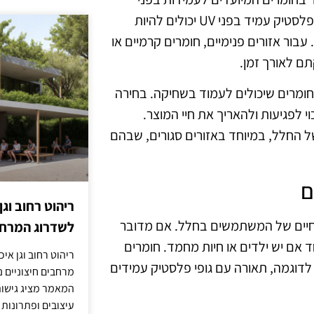
תקלות, כגון קורוזיה או דהייה. לדוגמה, חומרים כמו אלומיניום או פלסטיק עמיד בפני UV יכולים להיות
בור אזורים פנימיים, חומרים קרמיים או
תם לאורך זמן.
 בחומרים שיכולים לעמוד בשחיקה. בחירה
י לפגיעות ולהאריך את חיי המוצר.
ל החלל, במיוחד באזורים סגורים, שבהם
ם
ריהוט רחוב וגן
החיים של המשתמשים בחלל. אם מדובר
לשדרוג המרחב
 אם יש ילדים או חיות מחמד. חומרים
ריהוט רחוב וגן איכ
לדוגמה, תאורה עם גופי פלסטיק עמידים
מרחבים חיצוניים נע
המאמר מציג גישות
עיצובים ופתרונות