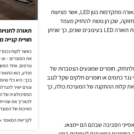
בחירה בחומרי גלם לתאורה עקיפה יכולה לכלול גם טכנולוגיות תאורה מתקדמות כגון LED, אשר מציעות
תחזוקה, שכן הן נוטות להחזיק מעמד
הרבה יותר זמן מאשר נורות מסורתיות. כמו כן, ניתן למצוא פתרונות תאורה LED בעיצובים שונים, כך שניתן
תאורה לחנויות
חוויית קנייה 
כאשר לקוח נכנס ל
את המוצרים – או 
גורמים. אחד המשפ
ולתחזק. חומרים שמונעים הצטברות של
מודע, הוא התאורה.
י נגד כתמים או חומרים חלקים שקל לנגב
בכך: היא כלי שיוו
ן את קלות ההתקנה של המערכת כולה, כך
וגורם ישיר להגדל
הפסיכולוגיה של הצ
להאריך את שהיית
האיכות של המוצרי
לקריאת המאמר »
ייני הסביבה שבהם הם יימצאו.
 בחומרים המיועדים לעמידות בפני